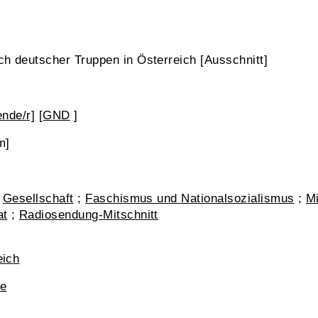
h deutscher Truppen in Österreich [Ausschnitt]
nde/r]
[
GND
]
m]
;
Gesellschaft
;
Faschismus und Nationalsozialismus
;
Mi
at
;
Radiosendung-Mitschnitt
eich
re