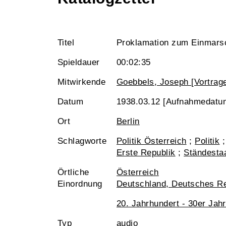
Titel
Proklamation zum Einmarsc
Spieldauer
00:02:35
Mitwirkende
Goebbels, Joseph [Vortrage
Datum
1938.03.12 [Aufnahmedatu
Ort
Berlin
Schlagworte
Politik Österreich
;
Politik
Erste Republik
;
Ständesta
Örtliche
Österreich
Einordnung
Deutschland, Deutsches R
20. Jahrhundert - 30er Jah
Typ
audio