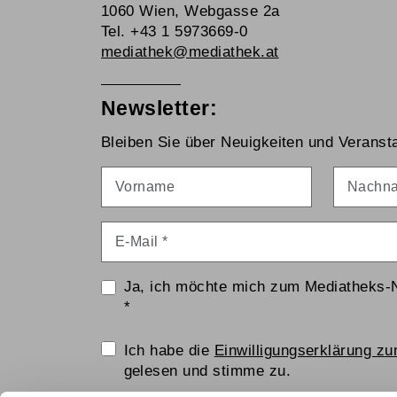
1060 Wien, Webgasse 2a
Tel. +43 1 5973669-0
mediathek@mediathek.at
Newsletter:
Bleiben Sie über Neuigkeiten und Veransta
Vorname
Nachna
E-Mail
*
Ja, ich möchte mich zum Mediatheks-
*
Einwilligungserklärung
Ich habe die
Einwilligungserklärung z
gelesen und stimme zu.