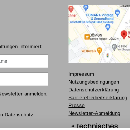
ltungen informiert:
me
Impressum
Nutzungsbedingungen
Datenschutzerklärung
Newsletter anmelden.
Barrierefreiheitserklärung
Presse
Newsletter-Abmeldung
um Datenschutz