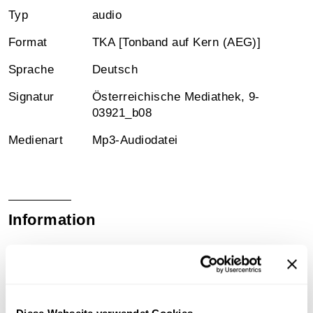
Typ
audio
Format
TKA [Tonband auf Kern (AEG)]
Sprache
Deutsch
Signatur
Österreichische Mediathek, 9-
03921_b08
Medienart
Mp3-Audiodatei
Information
Inhalt
Im Radioprogramm von diesem Sonntag: "20:40 Uhr.
Rund um Schönbrunn. Ein großer Bericht vom