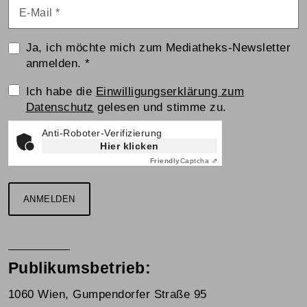
E-Mail
*
Ja, ich möchte mich zum Mediatheks-Newsletter
anmelden.
*
Einwilligungserklärung
Ich habe die
Einwilligungserklärung zum
Datenschutz
gelesen und stimme zu.
Anti-Roboter-Verifizierung
Hier klicken
Friendly
Captcha ⇗
ANMELDEN
Publikumsbetrieb:
1060 Wien, Gumpendorfer Straße 95