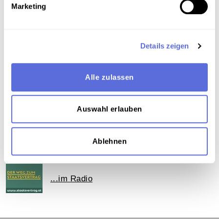
Marketing
Medien und Kommunikation
,
Politik
,
Kultur
,
Publizierte und vervielfältigte Aufnahme
Details zeigen
Teil der Sammlung
Archivbestand Österreichische Mediathek ohne
Alle zulassen
weitere Sammlungszuordnung
Auswahl erlauben
Das Medium in Onlineausstellungen
Ablehnen
Dieses Medium wird hier verwendet:
...im Radio