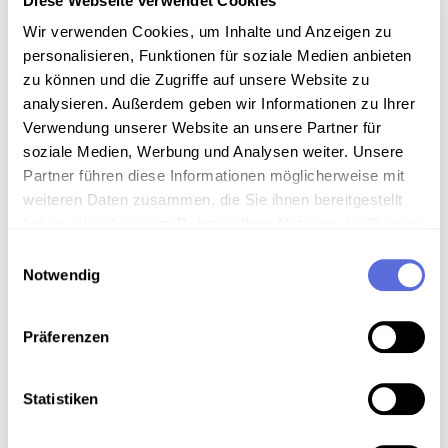
Diese Webseite verwendet Cookies
Empfang der Bundesregierung im Schloss
Schönbrunn und Reportagen vom Wiener Volksfest."
Wir verwenden Cookies, um Inhalte und Anzeigen zu
personalisieren, Funktionen für soziale Medien anbieten
Sammlungsgeschichte
zu können und die Zugriffe auf unsere Website zu
analysieren. Außerdem geben wir Informationen zu Ihrer
Archivbestand Österreichische Mediathek ohne weitere
Verwendung unserer Website an unsere Partner für
Sammlungszuordnung
soziale Medien, Werbung und Analysen weiter. Unsere
Partner führen diese Informationen möglicherweise mit
weiteren Daten zusammen, die Sie ihnen bereitgestellt
Download
haben oder die sie im Rahmen Ihrer Nutzung der Dienste
gesammelt haben.
Einwilligungsauswahl
Notwendig
Metadaten
Präferenzen
Verortung in der digitalen Sammlung
Statistiken
Schlagworte