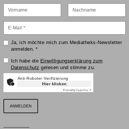
Vorname
Nachname
E-Mail
*
Ja, ich möchte mich zum Mediatheks-Newsletter
anmelden.
*
Einwilligungserklärung
Ich habe die
Einwilligungserklärung zum
Datenschutz
gelesen und stimme zu.
Anti-Roboter-Verifizierung
Hier klicken
Friendly
Captcha ⇗
ANMELDEN