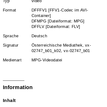
Typ
video
Format
DFFFV1 [FFV1-Codec im AVI-
Container]
DFMPG [Dateiformat: MPG]
DFFLV [Dateiformat: FLV]
Sprache
Deutsch
Signatur
Österreichische Mediathek, vx-
02747_b01_k02, vx-02747_b01
Medienart
MPG-Videodatei
Information
Inhalt