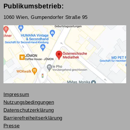
Publikumsbetrieb:
1060 Wien, Gumpendorfer Straße 95
Impressum
Nutzungsbedingungen
Datenschutzerklärung
Barrierefreiheitserklärung
Presse