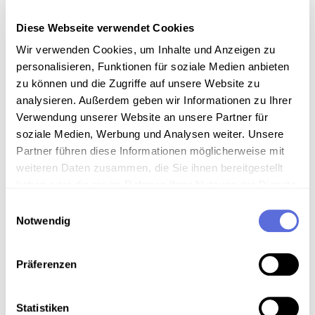
Diese Webseite verwendet Cookies
Volkstanz/ Volksmusik
Wir verwenden Cookies, um Inhalte und Anzeigen zu
Thematisierung von Religion und religiösen Praktiken
personalisieren, Funktionen für soziale Medien anbieten
innerhalb der Filme des ÖWF
zu können und die Zugriffe auf unsere Website zu
analysieren. Außerdem geben wir Informationen zu Ihrer
Verwendung von Originalton in den ÖWF-Filmen
Verwendung unserer Website an unsere Partner für
Materielle Kultur im ethnographischen Film
soziale Medien, Werbung und Analysen weiter. Unsere
Dokumentationsfilme am ÖWF
Partner führen diese Informationen möglicherweise mit
weiteren Daten zusammen, die Sie ihnen bereitgestellt
Rituale und ihre Dokumentation
haben oder die sie im Rahmen Ihrer Nutzung der Dienste
Materielle Kultur im ethnographischen Film
gesammelt haben.
Einwilligungsauswahl
Holzbearbeitung und -verarbeitung im Kontext der
Notwendig
ÖWF-Filme
Volkskunde/ Europäische Ethnologie
Präferenzen
Völkerkunde/ Ethnologie
Historische Filmdokumente in der Sammlung des ÖWF
Statistiken