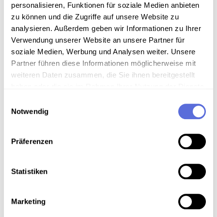
Sammlungsgeschichte
personalisieren, Funktionen für soziale Medien anbieten
zu können und die Zugriffe auf unsere Website zu
Sammlung Radio Mitschnitte der Österreichischen
analysieren. Außerdem geben wir Informationen zu Ihrer
Mediathek
Verwendung unserer Website an unsere Partner für
soziale Medien, Werbung und Analysen weiter. Unsere
Partner führen diese Informationen möglicherweise mit
weiteren Daten zusammen, die Sie ihnen bereitgestellt
Download
haben oder die sie im Rahmen Ihrer Nutzung der Dienste
gesammelt haben.
Einwilligungsauswahl
Metadaten
Notwendig
Präferenzen
Verortung in der digitalen Sammlung
Statistiken
Schlagworte
Politik Österreich
,
Radiosendung-Mitschnitt
Marketing