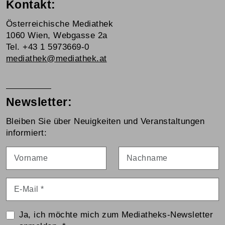
Kontakt:
Österreichische Mediathek
1060 Wien, Webgasse 2a
Tel. +43 1 5973669-0
mediathek@mediathek.at
Newsletter:
Bleiben Sie über Neuigkeiten und Veranstaltungen
informiert:
Vorname
Nachname
E-Mail
*
Ja, ich möchte mich zum Mediatheks-Newsletter