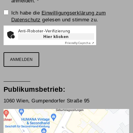
anmelden.
*
Einwilligungserklärung
Ich habe die
Einwilligungserklärung zum
Datenschutz
gelesen und stimme zu.
Anti-Roboter-Verifizierung
Hier klicken
Friendly
Captcha ⇗
ANMELDEN
Publikumsbetrieb:
1060 Wien, Gumpendorfer Straße 95