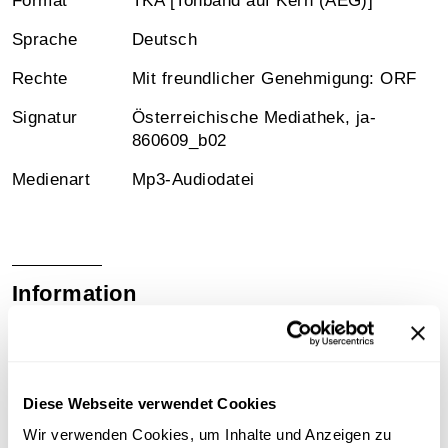
Format
TKA [Tonband auf Kern (AEG)]
Sprache
Deutsch
Rechte
Mit freundlicher Genehmigung: ORF
Signatur
Österreichische Mediathek, ja-
860609_b02
Medienart
Mp3-Audiodatei
Information
Inhalt
Beitragsübersicht im Ö1-Abendjournal, 9. 6. 1986
Diese Webseite verwendet Cookies
[Ausschnitt]
Wir verwenden Cookies, um Inhalte und Anzeigen zu