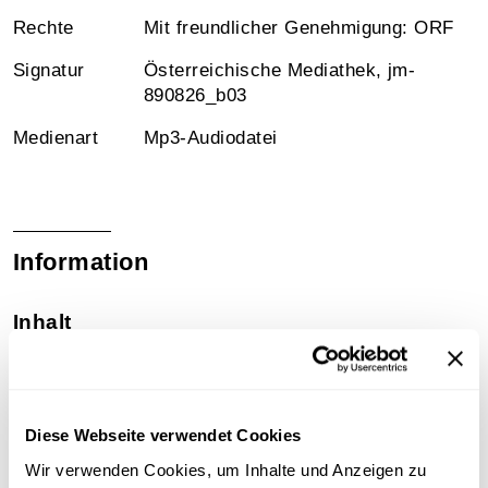
Rechte
Mit freundlicher Genehmigung: ORF
Signatur
Österreichische Mediathek, jm-
890826_b03
Medienart
Mp3-Audiodatei
Information
Inhalt
Das Reizgas schädigt die Gesundheit und die
Umwelt. Informationen über eine neue,
"selbstgemachte" Bedrohung für den Menschen und
die Umwelt. Ö1 Mittagsjournal [Ausschnitt].
Diese Webseite verwendet Cookies
Wir verwenden Cookies, um Inhalte und Anzeigen zu