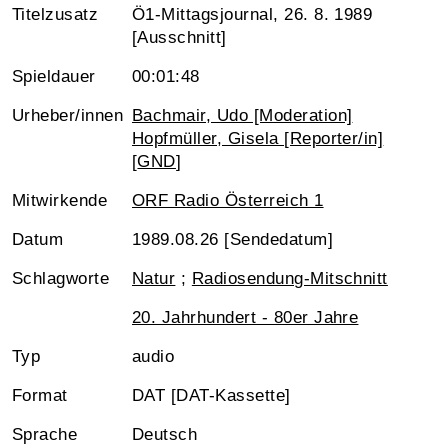
Titelzusatz
Ö1-Mittagsjournal, 26. 8. 1989
[Ausschnitt]
Spieldauer
00:01:48
Urheber/innen
Bachmair, Udo [Moderation]
Hopfmüller, Gisela [Reporter/in]
[
GND
]
Mitwirkende
ORF Radio Österreich 1
Datum
1989.08.26 [Sendedatum]
Schlagworte
Natur
;
Radiosendung-Mitschnitt
20. Jahrhundert - 80er Jahre
Typ
audio
Format
DAT [DAT-Kassette]
Sprache
Deutsch