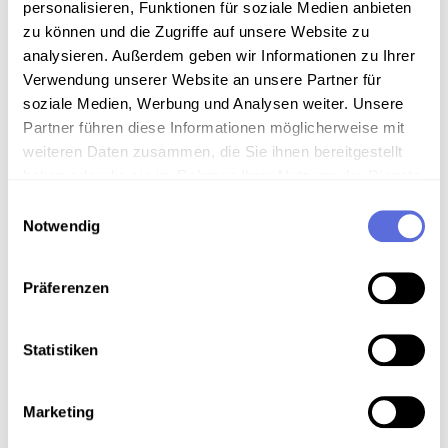
Sammlungsgeschichte
personalisieren, Funktionen für soziale Medien anbieten
zu können und die Zugriffe auf unsere Website zu
Sammlung Radio Mitschnitte der Österreichischen
analysieren. Außerdem geben wir Informationen zu Ihrer
Mediathek
Verwendung unserer Website an unsere Partner für
soziale Medien, Werbung und Analysen weiter. Unsere
Partner führen diese Informationen möglicherweise mit
Download
weiteren Daten zusammen, die Sie ihnen bereitgestellt
haben oder die sie im Rahmen Ihrer Nutzung der Dienste
gesammelt haben.
Einwilligungsauswahl
Metadaten
Notwendig
Präferenzen
Verortung in der digitalen Sammlung
Statistiken
Schlagworte
Natur
,
Radiosendung-Mitschnitt
Marketing