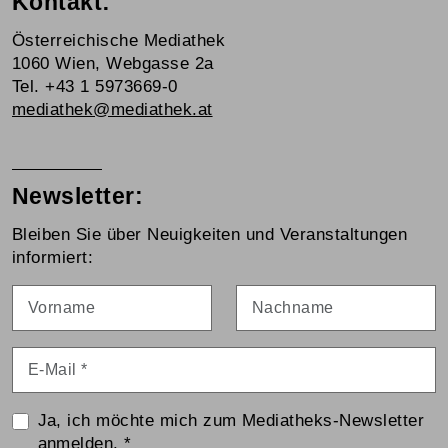
Kontakt:
Österreichische Mediathek
1060 Wien, Webgasse 2a
Tel. +43 1 5973669-0
mediathek@mediathek.at
Newsletter:
Bleiben Sie über Neuigkeiten und Veranstaltungen
informiert:
Vorname
Nachname
E-Mail
*
Ja, ich möchte mich zum Mediatheks-Newsletter
anmelden.
*