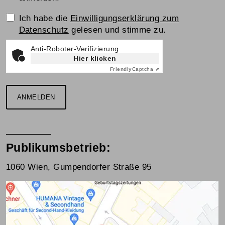
Einwilligungserklärung
Ich habe die
Einwilligungserklärung zum
Datenschutz
gelesen und stimme zu.
Anti-Roboter-Verifizierung
Hier klicken
Friendly
Captcha ⇗
ANMELDEN
Publikumsbetrieb:
1060 Wien, Gumpendorfer Straße 95