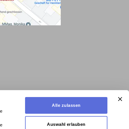
Alle zulassen
le
Auswahl erlauben
le