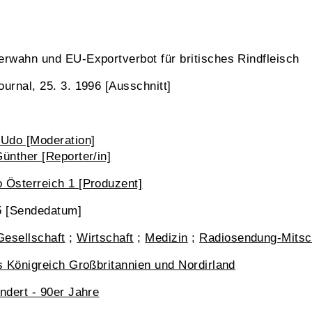
rwahn und EU-Exportverbot für britisches Rindfleisch
urnal, 25. 3. 1996 [Ausschnitt]
 Udo [Moderation]
ünther [Reporter/in]
 Österreich 1 [Produzent]
5 [Sendedatum]
Gesellschaft
;
Wirtschaft
;
Medizin
;
Radiosendung-Mitsc
s Königreich Großbritannien und Nordirland
ndert - 90er Jahre