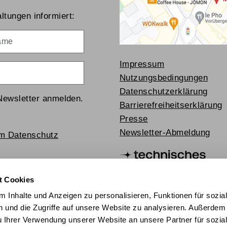
ltungen informiert:
me
Impressum
Nutzungsbedingungen
Datenschutzerklärung
Newsletter anmelden.
Barrierefreiheitserklärung
Presse
Newsletter-Abmeldung
um Datenschutz
t Cookies
 Inhalte und Anzeigen zu personalisieren, Funktionen für sozia
 und die Zugriffe auf unsere Website zu analysieren. Außerdem
u Ihrer Verwendung unserer Website an unsere Partner für sozia