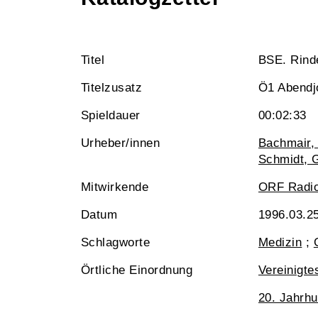
Titel
BSE. Rinde
Titelzusatz
Ö1 Abendjo
Spieldauer
00:02:33
Urheber/innen
Bachmair,
Schmidt, G
Mitwirkende
ORF Radio
Datum
1996.03.2
Schlagworte
Medizin
;
Örtliche Einordnung
Vereinigte
20. Jahrhu