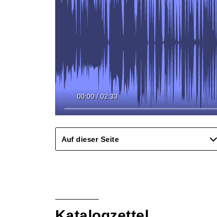
00:00
/
02:33
Auf dieser Seite
Katalogzettel