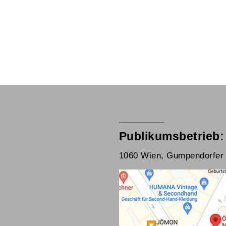
Publikumsbetrieb:
1060 Wien, Gumpendorfer 