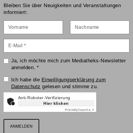
Bleiben Sie über Neuigkeiten und Veranstaltungen
informiert:
Vorname
Nachname
E-Mail
*
Ja, ich möchte mich zum Mediatheks-Newsletter
anmelden.
*
Einwilligungserklärung
Ich habe die
Einwilligungserklärung zum
Datenschutz
gelesen und stimme zu.
Anti-Roboter-Verifizierung
Hier klicken
Friendly
Captcha ⇗
ANMELDEN