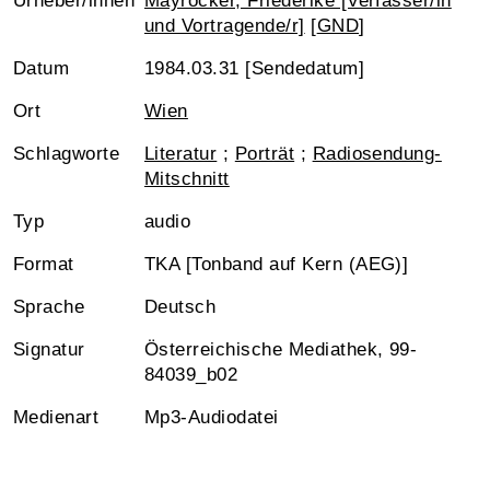
Urheber/innen
Mayröcker, Friederike [Verfasser/in
und Vortragende/r]
[
GND
]
Datum
1984.03.31 [Sendedatum]
Ort
Wien
Schlagworte
Literatur
;
Porträt
;
Radiosendung-
Mitschnitt
Typ
audio
Format
TKA [Tonband auf Kern (AEG)]
Sprache
Deutsch
Signatur
Österreichische Mediathek, 99-
84039_b02
Medienart
Mp3-Audiodatei