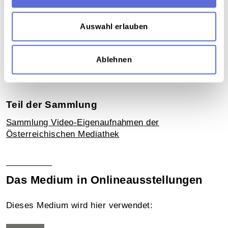
Schlagworte
Auswahl erlauben
Politik Österreich
,
Gesellschaft
,
Demonstration
,
Zivilgesellschaft
,
Regierung
,
Opposition
,
Rassismus
,
Parteien / ÖVP
,
Parteien / FPÖ
,
Ablehnen
Unveröffentlichte Eigenaufnahme der
Österreichischen Mediathek
Teil der Sammlung
Sammlung Video-Eigenaufnahmen der
Österreichischen Mediathek
Das Medium in Onlineausstellungen
Dieses Medium wird hier verwendet: