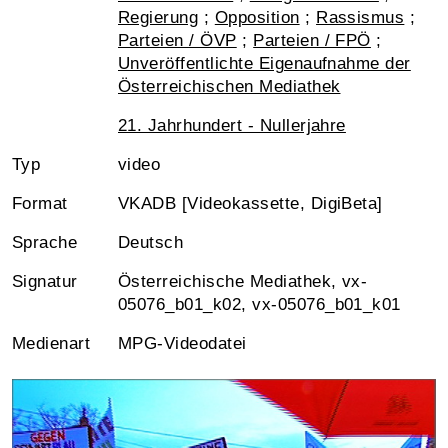
Regierung
;
Opposition
;
Rassismus
;
Parteien / ÖVP
;
Parteien / FPÖ
;
Unveröffentlichte Eigenaufnahme der
Österreichischen Mediathek
21. Jahrhundert - Nullerjahre
Typ
video
Format
VKADB [Videokassette, DigiBeta]
Sprache
Deutsch
Signatur
Österreichische Mediathek, vx-
05076_b01_k02, vx-05076_b01_k01
Medienart
MPG-Videodatei