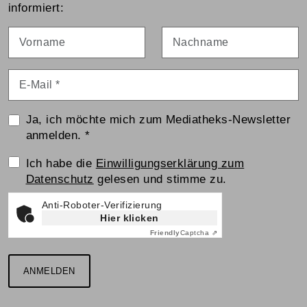
informiert:
Vorname
Nachname
E-Mail
*
Ja, ich möchte mich zum Mediatheks-Newsletter
anmelden.
*
Einwilligungserklärung
Ich habe die
Einwilligungserklärung zum
Datenschutz
gelesen und stimme zu.
Anti-Roboter-Verifizierung
Hier klicken
Friendly
Captcha ⇗
ANMELDEN