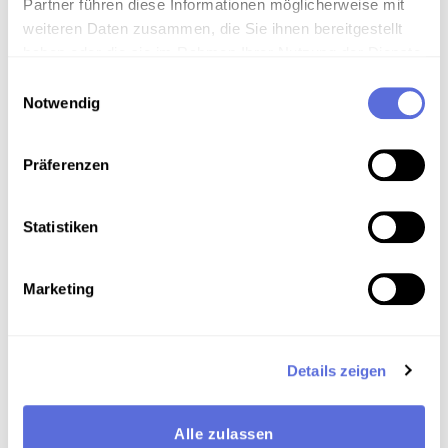
Partner führen diese Informationen möglicherweise mit
Mediathek. In der weiteren Folge werden solche
weiteren Daten zusammen, die Sie ihnen bereitgestellt
Demonstrationen regelmäßig jeweils an
haben oder die sie im Rahmen Ihrer Nutzung der Dienste
Donnerstagen abgehalten. 19. Februar 2000.
gesammelt haben.
Einwilligungsauswahl
Notwendig
Sammlungsgeschichte
Sammlung Video-Eigenaufnahmen der
Präferenzen
Österreichischen Mediathek
Statistiken
Download
Marketing
Metadaten
Details zeigen
Verortung in der digitalen Sammlung
Alle zulassen