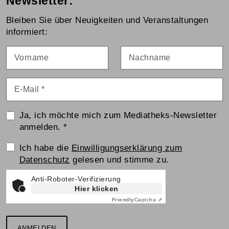
Newsletter:
Bleiben Sie über Neuigkeiten und Veranstaltungen
informiert:
Vorname
Nachname
E-Mail
*
Ja, ich möchte mich zum Mediatheks-Newsletter
anmelden.
*
Einwilligungserklärung
Ich habe die
Einwilligungserklärung zum
Datenschutz
gelesen und stimme zu.
Anti-Roboter-Verifizierung
Hier klicken
Friendly
Captcha ⇗
ANMELDEN