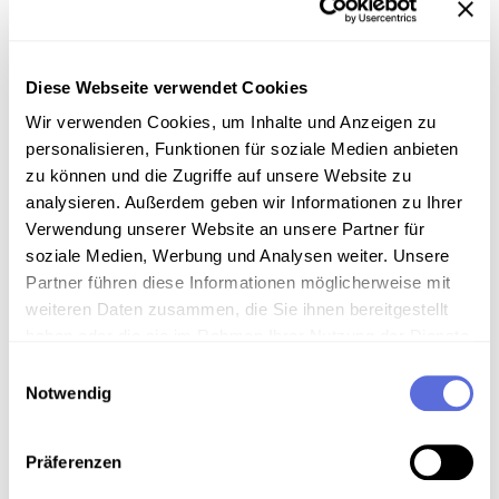
Inhalt
Friedensreich Hundertwasser über die Pflicht zum
Diese Webseite verwendet Cookies
Widerstand gegen die Zerstörung des eigenen
Wir verwenden Cookies, um Inhalte und Anzeigen zu
Lebensraumes. Pressekonferenz zum Konrad
personalisieren, Funktionen für soziale Medien anbieten
Lorenz-Volksbegehren am 11. Dezember 1984 im
Concordiahaus.
zu können und die Zugriffe auf unsere Website zu
analysieren. Außerdem geben wir Informationen zu Ihrer
Verwendung unserer Website an unsere Partner für
Sammlungsgeschichte
soziale Medien, Werbung und Analysen weiter. Unsere
Sammlung Audio-Eigenaufnahmen der Österreichischen
Partner führen diese Informationen möglicherweise mit
Mediathek
weiteren Daten zusammen, die Sie ihnen bereitgestellt
haben oder die sie im Rahmen Ihrer Nutzung der Dienste
gesammelt haben.
Einwilligungsauswahl
Notwendig
Download
Präferenzen
Metadaten