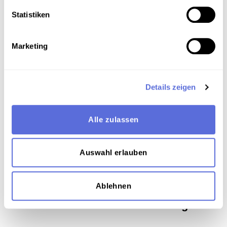
Statistiken
Verortung in der digitalen Sammlung
Marketing
Schlagworte
Natur
,
Politik Österreich
,
Ökologie und
Details zeigen
Umweltschutz
,
Unveröffentlichte Eigenaufnahme der
Österreichischen Mediathek
Alle zulassen
Teil der Sammlung
Sammlung Audio-Eigenaufnahmen der
Auswahl erlauben
Österreichischen Mediathek
Ablehnen
Das Medium in Onlineausstellungen