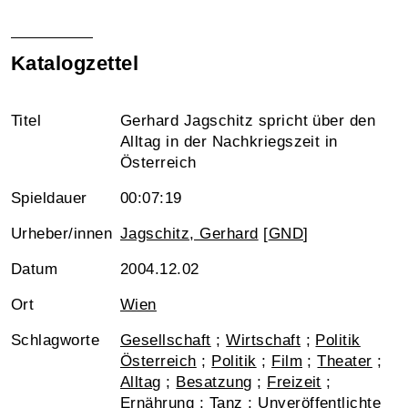
Katalogzettel
Titel
Gerhard Jagschitz spricht über den
Alltag in der Nachkriegszeit in
Österreich
Spieldauer
00:07:19
Urheber/innen
Jagschitz, Gerhard
[
GND
]
Datum
2004.12.02
Ort
Wien
Schlagworte
Gesellschaft
;
Wirtschaft
;
Politik
Österreich
;
Politik
;
Film
;
Theater
;
Alltag
;
Besatzung
;
Freizeit
;
Ernährung
;
Tanz
;
Unveröffentlichte