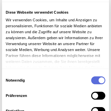
Diese Webseite verwendet Cookies
Wir verwenden Cookies, um Inhalte und Anzeigen zu
Information
personalisieren, Funktionen für soziale Medien anbieten
zu können und die Zugriffe auf unsere Website zu
analysieren. Außerdem geben wir Informationen zu Ihrer
Inhalt
Verwendung unserer Website an unsere Partner für
Kommentar des Historikers Gerhard Jagschitz zu
soziale Medien, Werbung und Analysen weiter. Unsere
Fragen über das Nachkriegsjahrzehnt in Österreich
Partner führen diese Informationen möglicherweise mit
weiteren Daten zusammen, die Sie ihnen bereitgestellt
haben oder die sie im Rahmen Ihrer Nutzung der Dienste
gesammelt haben.
Download
Einwilligungsauswahl
Notwendig
Metadaten
Präferenzen
Statistiken