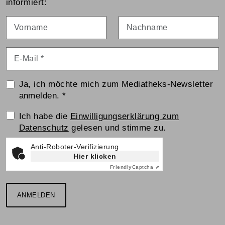
informiert:
Vorname
Nachname
E-Mail
*
Ja, ich möchte mich zum Mediatheks-Newsletter
anmelden.
*
Einwilligungserklärung
Ich habe die
Einwilligungserklärung zum
Datenschutz
gelesen und stimme zu.
Anti-Roboter-Verifizierung
Hier klicken
Friendly
Captcha ⇗
ANMELDEN