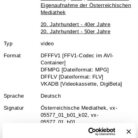
Eigenaufnahme der Österreichischen
Mediathek
20. Jahrhundert - 40er Jahre
20. Jahrhundert - 50er Jahre
Typ
video
Format
DFFFV1 [FFV1-Codec im AVI-
Container]
DFMPG [Dateiformat: MPG]
DFFLV [Dateiformat: FLV]
VKADB [Videokassette, DigiBeta]
Sprache
Deutsch
Signatur
Österreichische Mediathek, vx-
05577_01_b01_k02, vx-
05577_01_b01
Medienart
MPG-Videodatei