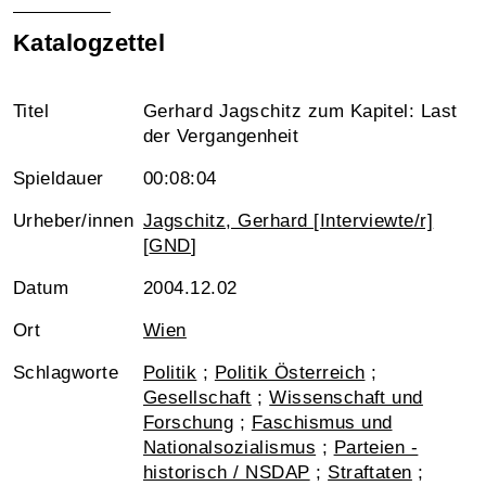
Katalogzettel
Titel
Gerhard Jagschitz zum Kapitel: Last
der Vergangenheit
Spieldauer
00:08:04
Urheber/innen
Jagschitz, Gerhard [Interviewte/r]
[
GND
]
Datum
2004.12.02
Ort
Wien
Schlagworte
Politik
;
Politik Österreich
;
Gesellschaft
;
Wissenschaft und
Forschung
;
Faschismus und
Nationalsozialismus
;
Parteien -
historisch / NSDAP
;
Straftaten
;