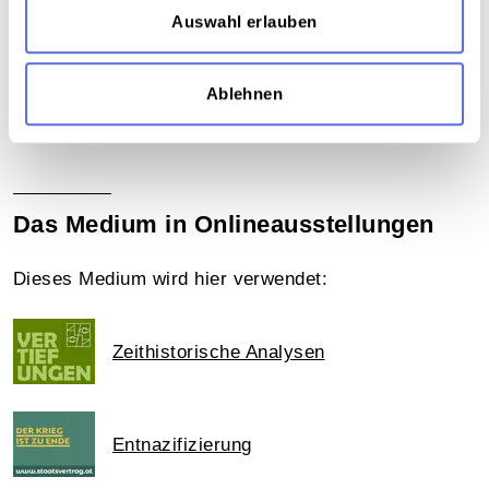
Österreichischen Mediathek
Auswahl erlauben
Teil der Sammlung
Ablehnen
Sammlung Video-Eigenaufnahmen der
Österreichischen Mediathek
Das Medium in Onlineausstellungen
Dieses Medium wird hier verwendet:
Zeithistorische Analysen
Entnazifizierung