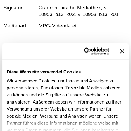
Signatur
Österreichische Mediathek, v-
10953_b13_k02, v-10953_b13_k01
Medienart
MPG-Videodatei
Information
Diese Webseite verwendet Cookies
Inhalt
Wir verwenden Cookies, um Inhalte und Anzeigen zu
Interview mit dem Historiker Professor Gerhard
personalisieren, Funktionen für soziale Medien anbieten
Jagschitz in der Österreichischen Mediathek.
zu können und die Zugriffe auf unsere Website zu
analysieren. Außerdem geben wir Informationen zu Ihrer
Sammlungsgeschichte
Verwendung unserer Website an unsere Partner für
soziale Medien, Werbung und Analysen weiter. Unsere
Sammlung Video-Eigenaufnahmen der
Partner führen diese Informationen möglicherweise mit
Österreichischen Mediathek
weiteren Daten zusammen, die Sie ihnen bereitgestellt