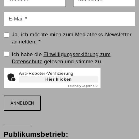
E-Mail
*
Ja, ich möchte mich zum Mediatheks-Newsletter
anmelden.
*
Einwilligungserklärung
Ich habe die
Einwilligungserklärung zum
Datenschutz
gelesen und stimme zu.
Anti-Roboter-Verifizierung
Hier klicken
Friendly
Captcha ⇗
ANMELDEN
Publikumsbetrieb: