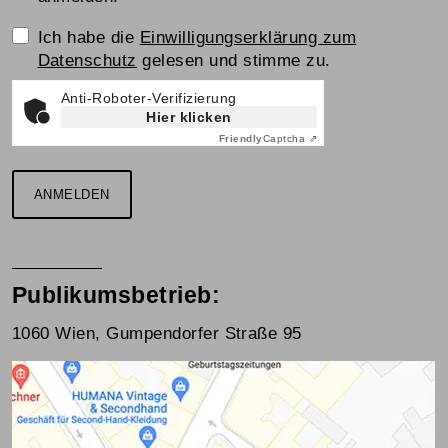
Einwilligungserklärung
Ich habe die
Einwilligungserklärung zum
Datenschutz
gelesen und stimme zu.
Anti-Roboter-Verifizierung
Hier klicken
Friendly
Captcha ⇗
ANMELDEN
Publikumsbetrieb:
1060 Wien, Gumpendorfer Straße 95