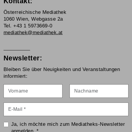
Kontakt:
Österreichische Mediathek
1060 Wien, Webgasse 2a
Tel. +43 1 5973669-0
mediathek@mediathek.at
Newsletter:
Bleiben Sie über Neuigkeiten und Veranstaltungen
informiert:
Vorname
Nachname
E-Mail
*
Ja, ich möchte mich zum Mediatheks-Newsletter
anmelden.
*