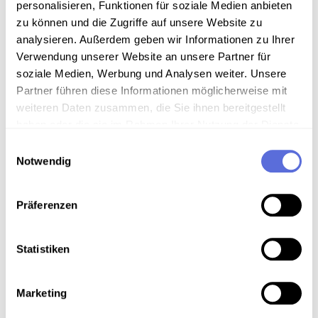
personalisieren, Funktionen für soziale Medien anbieten
zu können und die Zugriffe auf unsere Website zu
Inhalt
analysieren. Außerdem geben wir Informationen zu Ihrer
Verwendung unserer Website an unsere Partner für
Wolfgang Bauer (1941-2005). Schriftsteller. Autor
soziale Medien, Werbung und Analysen weiter. Unsere
von Theaterstücken, Hörspielen, Erzählungen und
Gedichten. Er war Mitglied der Grazer
Partner führen diese Informationen möglicherweise mit
Autorenversammlung.
weiteren Daten zusammen, die Sie ihnen bereitgestellt
haben oder die sie im Rahmen Ihrer Nutzung der Dienste
gesammelt haben.
Einwilligungsauswahl
Notwendig
Download
Präferenzen
Metadaten
Statistiken
Verortung in der digitalen Sammlung
Marketing