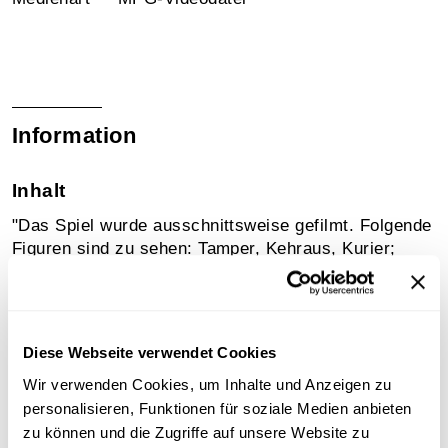
Information
Inhalt
"Das Spiel wurde ausschnittsweise gefilmt. Folgende
Figuren sind zu sehen: Tamper, Kehraus, Kurier;
Rößlreiter, Versteller, Schäfer, Seele, Teufel,
Schutzengel, Nikolaus, Klaubauf, Kinder, Bettler,
Pilger, Armer Mann, Tod, Quacksalber, Narr."
(Zeitschrift Wissenschaftlicher Film Nr. 34/35; Jahr
Diese Webseite verwendet Cookies
1986; Seite 98)
Wir verwenden Cookies, um Inhalte und Anzeigen zu
Brauchtum in der Adventszeit im Südtiroler Bergdorf
personalisieren, Funktionen für soziale Medien anbieten
Durnholz: Maskentypen, Ansingen, Herumspringen,
auf den Feldern, Speisenverteilen. - (2 min 15 s)
zu können und die Zugriffe auf unsere Website zu