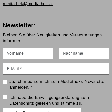
mediathek@mediathek.at
Newsletter:
Bleiben Sie über Neuigkeiten und Veranstaltungen
informiert:
Vorname
Nachname
E-Mail
*
Ja, ich möchte mich zum Mediatheks-Newsletter
anmelden.
*
Einwilligungserklärung
Ich habe die
Einwilligungserklärung zum
Datenschutz
gelesen und stimme zu.