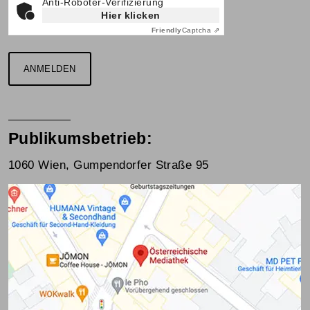
Anti-Roboter-Verifizierung
Hier klicken
Friendly
Captcha ⇗
ANMELDEN
Publikumsbetrieb:
1060 Wien, Gumpendorfer Straße 95