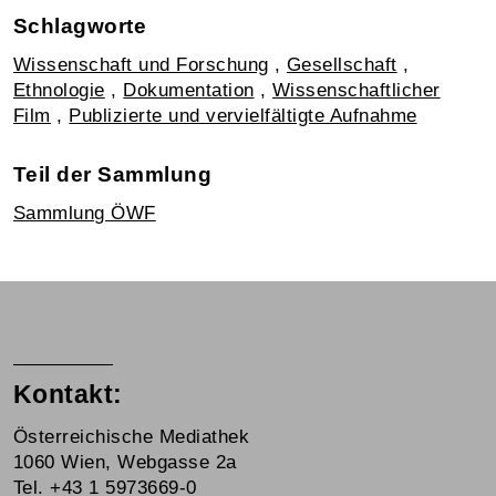
Schlagworte
Wissenschaft und Forschung
,
Gesellschaft
,
Ethnologie
,
Dokumentation
,
Wissenschaftlicher
Film
,
Publizierte und vervielfältigte Aufnahme
Teil der Sammlung
Sammlung ÖWF
Kontakt:
Österreichische Mediathek
1060 Wien, Webgasse 2a
Tel. +43 1 5973669-0