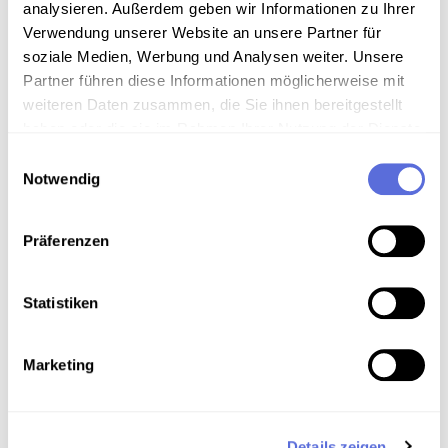
analysieren. Außerdem geben wir Informationen zu Ihrer
Verwendung unserer Website an unsere Partner für
Sammlungsgeschichte
soziale Medien, Werbung und Analysen weiter. Unsere
Sammlung ÖWF
Partner führen diese Informationen möglicherweise mit
weiteren Daten zusammen, die Sie ihnen bereitgestellt
Anmerkungen zum Inhalt
haben oder die sie im Rahmen Ihrer Nutzung der Dienste
gesammelt haben.
Einwilligungsauswahl
Nationalsozialismus und Volkskunde: zu den Filmen
Notwendig
von Richard Wolfram
Volkskunde/ Europäische Ethnologie
Präferenzen
Rituale und ihre Dokumentation
Regionale Schwerpunktsetzung: "Europa" im Kontext
Statistiken
der ÖWF-Sammlung
Historische Filmdokumente in der Sammlung des ÖWF
Marketing
Art der Aufnahme
Details zeigen