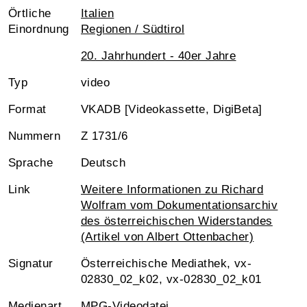
Örtliche
Italien
Einordnung
Regionen / Südtirol
20. Jahrhundert - 40er Jahre
Typ
video
Format
VKADB [Videokassette, DigiBeta]
Nummern
Z 1731/6
Sprache
Deutsch
Link
Weitere Informationen zu Richard
Wolfram vom Dokumentationsarchiv
des österreichischen Widerstandes
(Artikel von Albert Ottenbacher)
Signatur
Österreichische Mediathek, vx-
02830_02_k02, vx-02830_02_k01
Medienart
MPG-Videodatei