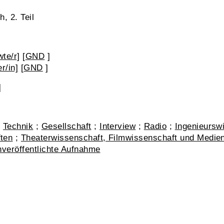
, 2. Teil
te/r]
[
GND
]
r/in]
[
GND
]
]
;
Technik
;
Gesellschaft
;
Interview
;
Radio
;
Ingenieursw
ten
;
Theaterwissenschaft, Filmwissenschaft und Medie
veröffentlichte Aufnahme