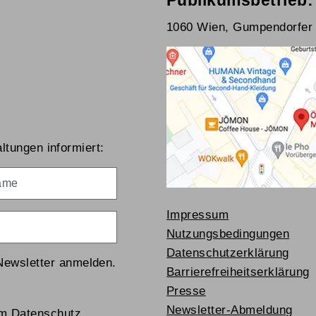
Publikumsbetrieb:
1060 Wien, Gumpendorfer 
ltungen informiert:
me
Impressum
Nutzungsbedingungen
Datenschutzerklärung
Newsletter anmelden.
Barrierefreiheitserklärung
Presse
Newsletter-Abmeldung
um Datenschutz