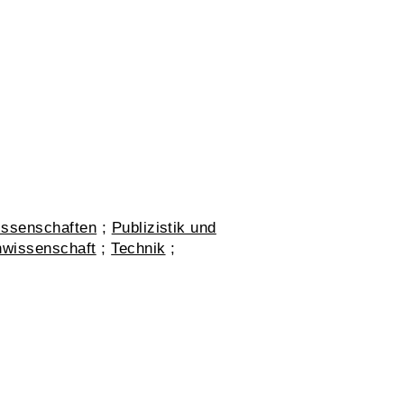
issenschaften
;
Publizistik und
nwissenschaft
;
Technik
;