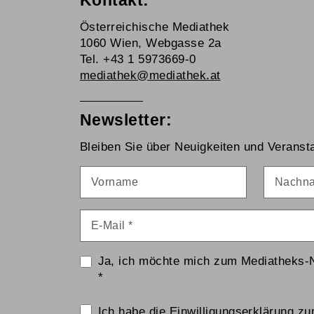
Kontakt:
Österreichische Mediathek
1060 Wien, Webgasse 2a
Tel. +43 1 5973669-0
mediathek@mediathek.at
Newsletter:
Bleiben Sie über Neuigkeiten und Veransta
Vorname
Nachna
E-Mail
*
Ja, ich möchte mich zum Mediatheks-
*
Einwilligungserklärung
Ich habe die
Einwilligungserklärung z