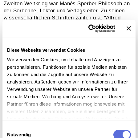
Zweiten Weltkrieg war Manès Sperber Philosoph an
der Sorbonne, Lektor und Verlagsleiter. Zu seinen
wissenschaftlichen Schriften zählen u.a. "Alfred
Adler" (1926) und "Zur Analyse der Tyrannis" (1939),
zu seinen literarischen Werken u.a. die
Romantrilogie "Wie eine Träne im Ozean" (bestehend
aus "Der verbrannte Dornbusch", 1949; "Tiefer als
Diese Webseite verwendet Cookies
der Abgrund", 1950; "Die verlorene Bucht", 1955) und
Wir verwenden Cookies, um Inhalte und Anzeigen zu
die dreiteilige Autobiografie "All das Vergangene"
("Die Wasserträger Gottes", 1974; "Die vergebliche
personalisieren, Funktionen für soziale Medien anbieten
Warnung", 1975; "Bis man mir Scherben auf die
zu können und die Zugriffe auf unsere Website zu
Augen legt", 1977)
analysieren. Außerdem geben wir Informationen zu Ihrer
Verwendung unserer Website an unsere Partner für
soziale Medien, Werbung und Analysen weiter. Unsere
Sammlungsgeschichte
Partner führen diese Informationen möglicherweise mit
Sammlung Audio-Eigenaufnahmen der Österreichischen
weiteren Daten zusammen, die Sie ihnen bereitgestellt
Mediathek
haben oder die sie im Rahmen Ihrer Nutzung der Dienste
gesammelt haben.
Einwilligungsauswahl
Notwendig