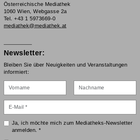
Österreichische Mediathek
1060 Wien, Webgasse 2a
Tel. +43 1 5973669-0
mediathek@mediathek.at
Newsletter:
Bleiben Sie über Neuigkeiten und Veranstaltungen
informiert:
Vorname
Nachname
E-Mail
*
Ja, ich möchte mich zum Mediatheks-Newsletter
anmelden.
*