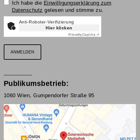
Einwilligungserklärung
Ich habe die
Einwilligungserklärung zum
Datenschutz
gelesen und stimme zu.
Anti-Roboter-Verifizierung
Hier klicken
Friendly
Captcha ⇗
ANMELDEN
Publikumsbetrieb:
1060 Wien, Gumpendorfer Straße 95