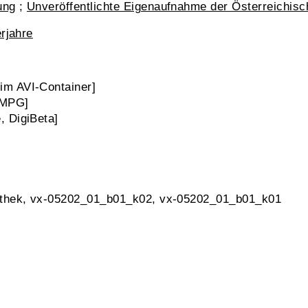
ung
;
Unveröffentlichte Eigenaufnahme der Österreichis
erjahre
m AVI-Container]
 MPG]
 DigiBeta]
athek, vx-05202_01_b01_k02, vx-05202_01_b01_k01