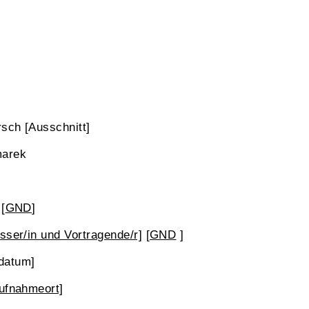
rsch [Ausschnitt]
marek
[
GND
]
sser/in und Vortragende/r]
[
GND
]
datum]
Aufnahmeort]