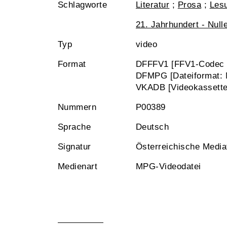
Schlagworte
Literatur
;
Prosa
;
Les
21. Jahrhundert - Null
Typ
video
Format
DFFFV1 [FFV1-Codec i
DFMPG [Dateiformat:
VKADB [Videokassette,
Nummern
P00389
Sprache
Deutsch
Signatur
Österreichische Medi
Medienart
MPG-Videodatei