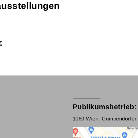
ausstellungen
Z
Publikumsbetrieb:
1060 Wien, Gumpendorfer 