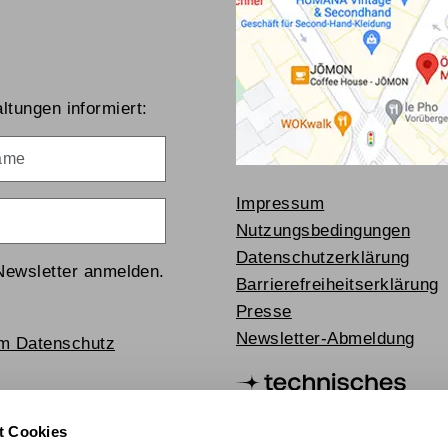
ltungen informiert:
me
Impressum
Nutzungsbedingungen
Datenschutzerklärung
Newsletter anmelden.
Barrierefreiheitserklärung
Presse
Newsletter-Abmeldung
um Datenschutz
t Cookies