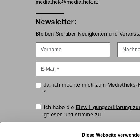
mediathek@mediathek.at
Newsletter:
Bleiben Sie über Neuigkeiten und Veransta
Vorname
Nachna
E-Mail
*
Ja, ich möchte mich zum Mediatheks-
*
Einwilligungserklärung
Ich habe die
Einwilligungserklärung z
gelesen und stimme zu.
Anti-Roboter-Verifizierung
Diese Webseite verwende
Hier klicken