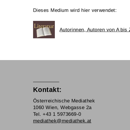
Dieses Medium wird hier verwendet:
Autorinnen, Autoren von A bis 
Kontakt:
Österreichische Mediathek
1060 Wien, Webgasse 2a
Tel. +43 1 5973669-0
mediathek@mediathek.at