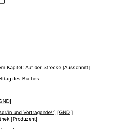
m Kapitel: Auf der Strecke [Ausschnitt]
lttag des Buches
GND
]
ser/in und Vortragende/r]
[
GND
]
thek [Produzent]