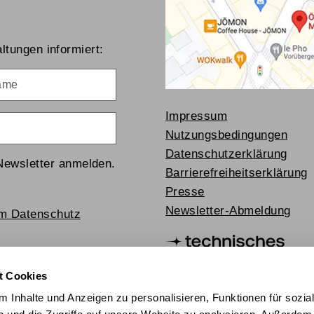
ltungen informiert:
me
Impressum
Nutzungsbedingungen
Datenschutzerklärung
Newsletter anmelden.
Barrierefreiheitserklärung
Presse
Newsletter-Abmeldung
um Datenschutz
t Cookies
 Inhalte und Anzeigen zu personalisieren, Funktionen für sozia