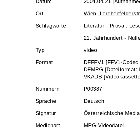
Datum
2004.04.21 [Aufnahme
Ort
Wien, Lerchenfelderst
Schlagworte
Literatur
;
Prosa
;
Les
21. Jahrhundert - Null
Typ
video
Format
DFFFV1 [FFV1-Codec i
DFMPG [Dateiformat:
VKADB [Videokassette,
Nummern
P00387
Sprache
Deutsch
Signatur
Österreichische Medi
Medienart
MPG-Videodatei