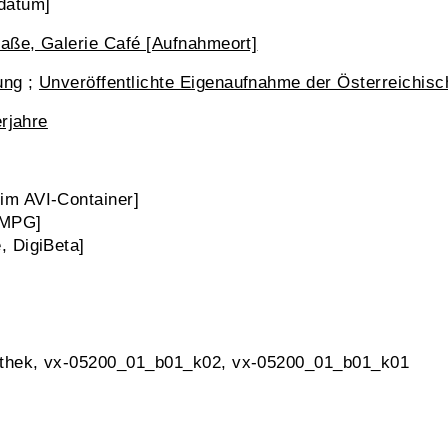
datum]
raße, Galerie Café [Aufnahmeort]
ung
;
Unveröffentlichte Eigenaufnahme der Österreichis
erjahre
m AVI-Container]
 MPG]
 DigiBeta]
athek, vx-05200_01_b01_k02, vx-05200_01_b01_k01