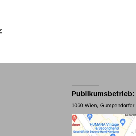
Z
Publikumsbetrieb:
1060 Wien, Gumpendorfer 