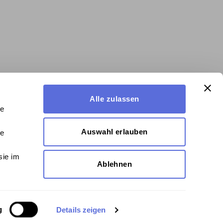
Alle zulassen
le
Auswahl erlauben
le
sie im
Ablehnen
g
Details zeigen