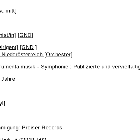
chnitt]
ist/in]
[
GND
]
irigent]
[
GND
]
 Niederösterreich [Orchester]
trumentalmusik - Symphonie
;
Publizierte und vervielfält
 Jahre
yl]
hmigung: Preiser Records
athek, 5-02949_b02