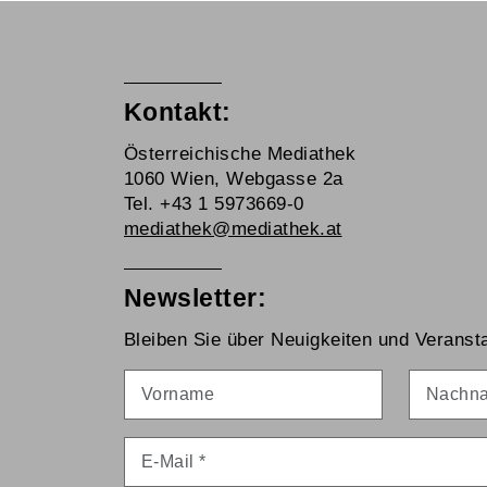
Kontakt:
Österreichische Mediathek
1060 Wien, Webgasse 2a
Tel. +43 1 5973669-0
mediathek@mediathek.at
Newsletter:
Bleiben Sie über Neuigkeiten und Veransta
Vorname
Nachna
E-Mail
*