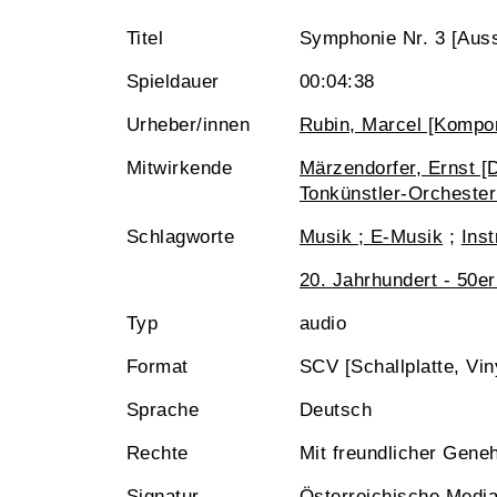
Titel
Symphonie Nr. 3 [Auss
Spieldauer
00:04:38
Urheber/innen
Rubin, Marcel [Kompon
Mitwirkende
Märzendorfer, Ernst [D
Tonkünstler-Orchester
Schlagworte
Musik ; E-Musik
;
Ins
20. Jahrhundert - 50er
Typ
audio
Format
SCV [Schallplatte, Vin
Sprache
Deutsch
Rechte
Mit freundlicher Gene
Signatur
Österreichische Medi