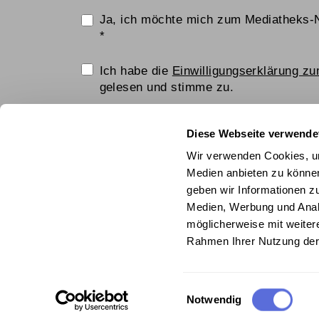
Ja, ich möchte mich zum Mediatheks-
*
Einwilligungserklärung
Ich habe die
Einwilligungserklärung z
gelesen und stimme zu.
Anti-Roboter-Verifizierung
Diese Webseite verwende
Hier klicken
Wir verwenden Cookies, um
Friendly
Captcha ⇗
Medien anbieten zu können
geben wir Informationen z
ANMELDEN
Medien, Werbung und Analy
möglicherweise mit weiter
© Technisches Museum Wien mit Österrei
Rahmen Ihrer Nutzung der
Einwilligungsauswahl
Notwendig