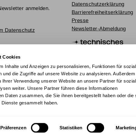
Datenschutzerklärung
Newsletter anmelden.
Barrierefreiheitserklärung
Presse
Newsletter-Abmeldung
um Datenschutz
t Cookies
 Inhalte und Anzeigen zu personalisieren, Funktionen für sozia
 und die Zugriffe auf unsere Website zu analysieren. Außerdem
u Ihrer Verwendung unserer Website an unsere Partner für sozia
sen weiter. Unsere Partner führen diese Informationen
en Daten zusammen, die Sie ihnen bereitgestellt haben oder die 
chischer Mediathek 2024
 Dienste gesammelt haben.
Präferenzen
Statistiken
Marketin