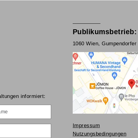
Publikumsbetrieb:
1060 Wien, Gumpendorfer 
ltungen informiert:
me
Impressum
Nutzungsbedingungen