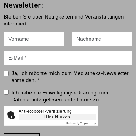
Newsletter:
Bleiben Sie über Neuigkeiten und Veranstaltungen
informiert:
Vorname
Nachname
E-Mail
*
Ja, ich möchte mich zum Mediatheks-Newsletter
anmelden.
*
Einwilligungserklärung
Ich habe die
Einwilligungserklärung zum
Datenschutz
gelesen und stimme zu.
Anti-Roboter-Verifizierung
Hier klicken
Friendly
Captcha ⇗