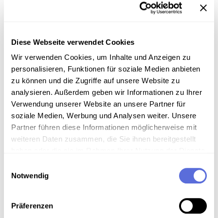
Inhalt
Fritz Molden erinnert an den nahezu unvorbereiteten
"Westen", der im späten Oktober 1956 nach Polen
Diese Webseite verwendet Cookies
schaute und sich dann mit der Suezkrise
Wir verwenden Cookies, um Inhalte und Anzeigen zu
beschäftigte. Erinnerungsveranstaltung zum
personalisieren, Funktionen für soziale Medien anbieten
"Ungarischen Freiheitskampf" (Club Bunter Vogel).
zu können und die Zugriffe auf unsere Website zu
Wien, am 5. November 1986.
analysieren. Außerdem geben wir Informationen zu Ihrer
Verwendung unserer Website an unsere Partner für
Sammlungsgeschichte
soziale Medien, Werbung und Analysen weiter. Unsere
Partner führen diese Informationen möglicherweise mit
Sammlung Audio-Eigenaufnahmen der Österreichischen
Mediathek
weiteren Daten zusammen, die Sie ihnen bereitgestellt
haben oder die sie im Rahmen Ihrer Nutzung der Dienste
gesammelt haben.
Einwilligungsauswahl
Notwendig
Download
Präferenzen
Metadaten