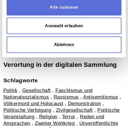
Alle zulassen
Download
Auswahl erlauben
Metadaten
Ablehnen
Verortung in der digitalen Sammlung
Schlagworte
Politik
,
Gesellschaft
,
Faschismus und
Nationalsozialismus
,
Rassismus
,
Antisemitismus
,
Völkermord und Holocaust
,
Demonstration
,
Politische Verfolgung
,
Zivilgesellschaft
,
Politische
Veranstaltung
,
Religion
,
Terror
,
Reden und
Ansprachen
,
Zweiter Weltkrieg
,
Unveröffentlichte