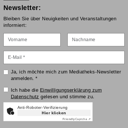
Newsletter:
Bleiben Sie über Neuigkeiten und Veranstaltungen
informiert:
Vorname
Nachname
E-Mail
*
Ja, ich möchte mich zum Mediatheks-Newsletter
anmelden.
*
Einwilligungserklärung
Ich habe die
Einwilligungserklärung zum
Datenschutz
gelesen und stimme zu.
Anti-Roboter-Verifizierung
Hier klicken
Friendly
Captcha ⇗