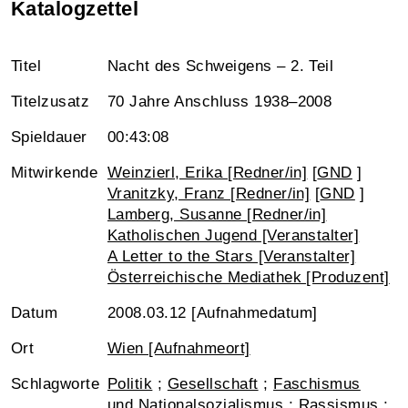
Katalogzettel
Titel
Nacht des Schweigens – 2. Teil
Titelzusatz
70 Jahre Anschluss 1938–2008
Spieldauer
00:43:08
Mitwirkende
Weinzierl, Erika [Redner/in]
[
GND
]
Vranitzky, Franz [Redner/in]
[
GND
]
Lamberg, Susanne [Redner/in]
Katholischen Jugend [Veranstalter]
A Letter to the Stars [Veranstalter]
Österreichische Mediathek [Produzent]
Datum
2008.03.12 [Aufnahmedatum]
Ort
Wien [Aufnahmeort]
Schlagworte
Politik
;
Gesellschaft
;
Faschismus
und Nationalsozialismus
;
Rassismus
;