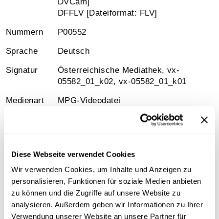
DVCam]
DFFLV [Dateiformat: FLV]
Nummern
P00552
Sprache
Deutsch
Signatur
Österreichische Mediathek, vx-
05582_01_k02, vx-05582_01_k01
Medienart
MPG-Videodatei
Diese Webseite verwendet Cookies
Information
Wir verwenden Cookies, um Inhalte und Anzeigen zu
personalisieren, Funktionen für soziale Medien anbieten
Inhalt
zu können und die Zugriffe auf unsere Website zu
Gedenkveranstaltung für die Opfer des
analysieren. Außerdem geben wir Informationen zu Ihrer
Nationalsozialismus mit 80.000 Kerzen am Wiener
Verwendung unserer Website an unsere Partner für