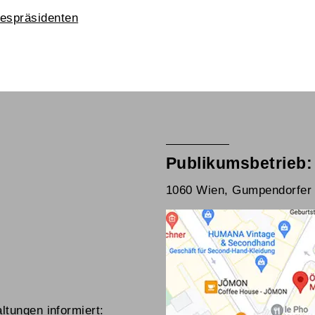
despräsidenten
Publikumsbetrieb:
1060 Wien, Gumpendorfer 
ltungen informiert: