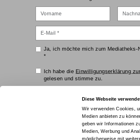
Vorname
Nachna
E-Mail
*
Ja, ich möchte mich zum Mediatheks-
*
Einwilligungserklärung
Ich habe die
Einwilligungserklärung z
gelesen und stimme zu.
Anti-Roboter-Verifizierung
Diese Webseite verwende
Hier klicken
Wir verwenden Cookies, um
Friendly
Captcha ⇗
Medien anbieten zu können
geben wir Informationen z
ANMELDEN
Medien, Werbung und Analy
möglicherweise mit weiter