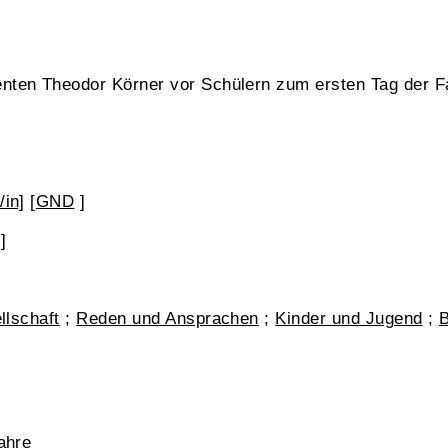
nten Theodor Körner vor Schülern zum ersten Tag der F
/in]
[
GND
]
]
llschaft
;
Reden und Ansprachen
;
Kinder und Jugend
;
B
ahre