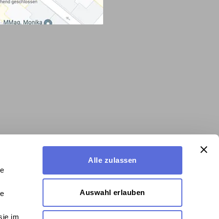
Alle zulassen
le
Auswahl erlauben
le
sie im