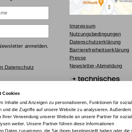
me
Impressum
Nutzungsbedingungen
Datenschutzerklärung
Newsletter anmelden.
Barrierefreiheitserklärung
Presse
Newsletter-Abmeldung
um Datenschutz
t Cookies
 Inhalte und Anzeigen zu personalisieren, Funktionen für sozia
 und die Zugriffe auf unsere Website zu analysieren. Außerdem
u Ihrer Verwendung unserer Website an unsere Partner für sozia
sen weiter. Unsere Partner führen diese Informationen
en Daten zusammen, die Sie ihnen bereitgestellt haben oder die 