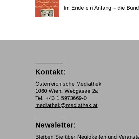
Im Ende ein Anfang – die Bun
Kontakt:
Österreichische Mediathek
1060 Wien, Webgasse 2a
Tel. +43 1 5973669-0
mediathek@mediathek.at
Newsletter:
Bleiben Sie über Neuigkeiten und Veransta