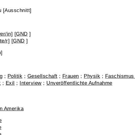
u [Ausschnitt]
er/in]
[
GND
]
te/r]
[
GND
]
]
g
;
Politik
;
Gesellschaft
;
Frauen
;
Physik
;
Faschismus 
t
;
Exil
;
Interview
;
Unveröffentlichte Aufnahme
on Amerika
e
e
e