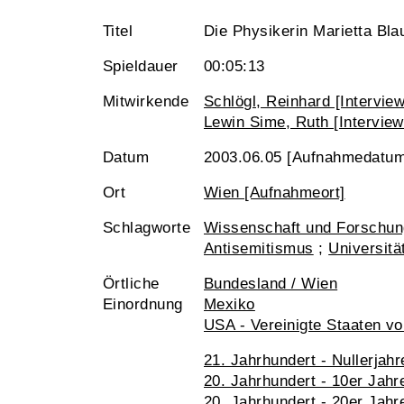
Titel
Die Physikerin Marietta Bla
Spieldauer
00:05:13
Mitwirkende
Schlögl, Reinhard [Interview
Lewin Sime, Ruth [Interview
Datum
2003.06.05 [Aufnahmedatum
Ort
Wien [Aufnahmeort]
Schlagworte
Wissenschaft und Forschun
Antisemitismus
;
Universitä
Örtliche
Bundesland / Wien
Einordnung
Mexiko
USA - Vereinigte Staaten v
21. Jahrhundert - Nullerjahr
20. Jahrhundert - 10er Jahr
20. Jahrhundert - 20er Jahr