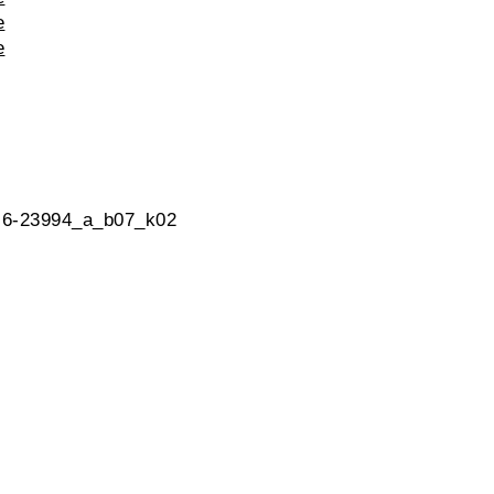
e
e
, 6-23994_a_b07_k02