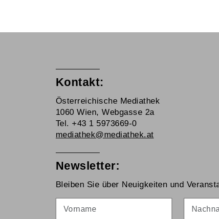
Kontakt:
Österreichische Mediathek
1060 Wien, Webgasse 2a
Tel. +43 1 5973669-0
mediathek@mediathek.at
Newsletter:
Bleiben Sie über Neuigkeiten und Veransta
Vorname
Nachna