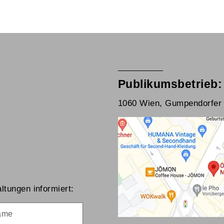
Publikumsbetrieb:
1060 Wien, Gumpendorfer 
ltungen informiert:
me