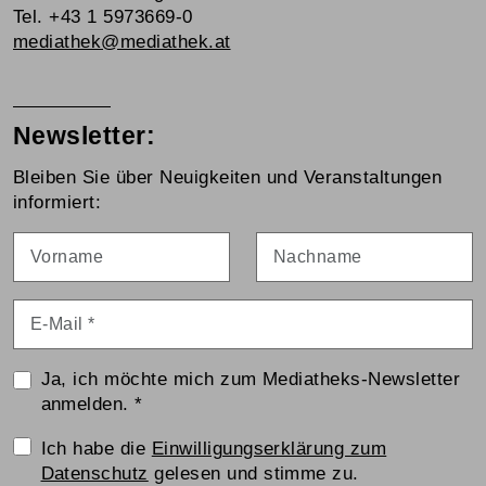
Tel. +43 1 5973669-0
mediathek@mediathek.at
Newsletter:
Bleiben Sie über Neuigkeiten und Veranstaltungen
informiert:
Vorname
Nachname
E-Mail
*
Ja, ich möchte mich zum Mediatheks-Newsletter
anmelden.
*
Einwilligungserklärung
Ich habe die
Einwilligungserklärung zum
Datenschutz
gelesen und stimme zu.