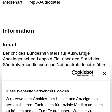
Medienart
Mp3-Audiodatei
Information
Inhalt
Bericht des Bundesministers für Auswärtige
Angelegenheiten Leopold Figl über den Stand der
Südtirolverhandlungen und Nationalratsdebatte über
den Bericht. Wien, Parlament, 4. März 1959.
Sammlungsgeschichte
Diese Webseite verwendet Cookies
Archivbestand Österreichische Mediathek ohne weitere
Sammlungszuordnung
Wir verwenden Cookies, um Inhalte und Anzeigen zu
personalisieren, Funktionen für soziale Medien anbieten
zu können und die Zugriffe auf unsere Website zu