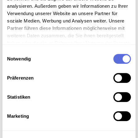
analysieren. Außerdem geben wir Informationen zu Ihrer
Download
Verwendung unserer Website an unsere Partner für
soziale Medien, Werbung und Analysen weiter. Unsere
Partner führen diese Informationen möglicherweise mit
Metadaten
weiteren Daten zusammen, die Sie ihnen bereitgestellt
haben oder die sie im Rahmen Ihrer Nutzung der Dienste
gesammelt haben.
Einwilligungsauswahl
Verortung in der digitalen Sammlung
Notwendig
Schlagworte
Präferenzen
Politik
,
Reden und Ansprachen
,
Parlament
,
Minderheiten
,
Außenpolitik
,
Diplomatie
,
Publizierte
Statistiken
und vervielfältigte Aufnahme
Marketing
Teil der Sammlung
Archivbestand Österreichische Mediathek ohne
weitere Sammlungszuordnung