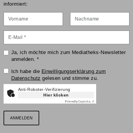
informiert:
Vorname
Nachname
E-Mail
*
Ja, ich möchte mich zum Mediatheks-Newsletter
anmelden.
*
Einwilligungserklärung
Ich habe die
Einwilligungserklärung zum
Datenschutz
gelesen und stimme zu.
Anti-Roboter-Verifizierung
Hier klicken
Friendly
Captcha ⇗
ANMELDEN