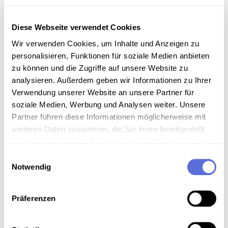
Information
Diese Webseite verwendet Cookies
Wir verwenden Cookies, um Inhalte und Anzeigen zu
Sammlungsgeschichte
personalisieren, Funktionen für soziale Medien anbieten
zu können und die Zugriffe auf unsere Website zu
Sammlung Radio Mitschnitte der Österreichischen
analysieren. Außerdem geben wir Informationen zu Ihrer
Mediathek
Verwendung unserer Website an unsere Partner für
soziale Medien, Werbung und Analysen weiter. Unsere
Partner führen diese Informationen möglicherweise mit
Download
weiteren Daten zusammen, die Sie ihnen bereitgestellt
haben oder die sie im Rahmen Ihrer Nutzung der Dienste
gesammelt haben.
Einwilligungsauswahl
Metadaten
Notwendig
Präferenzen
Verortung in der digitalen Sammlung