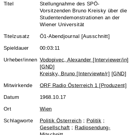
Titel
Stellungnahme des SPÖ-
Vorsitzenden Bruno Kreisky über die
Studentendemonstrationen an der
Wiener Universität
Titelzusatz
Ö1-Abendjournal [Ausschnitt]
Spieldauer
00:03:11
Urheber/innen
Vodopivec, Alexander [Interviewer/in]
[
GND
]
Kreisky, Bruno [Interviewte/r]
[
GND
]
Mitwirkende
ORF Radio Österreich 1 [Produzent]
Datum
1968.10.17
Ort
Wien
Schlagworte
Politik Österreich
;
Politik
;
Gesellschaft
;
Radiosendung-
Mitschnitt