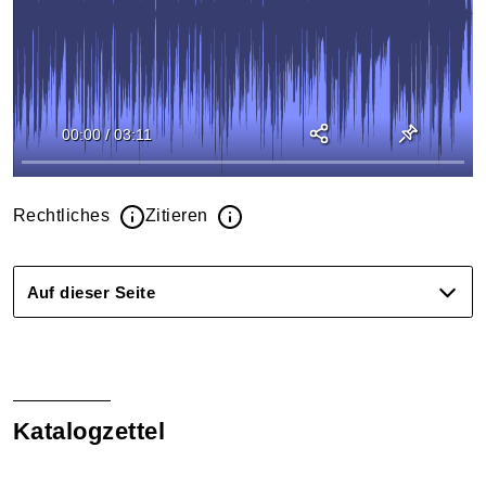
00:00
/
03:11
Rechtliches
Zitieren
Auf dieser Seite
Katalogzettel