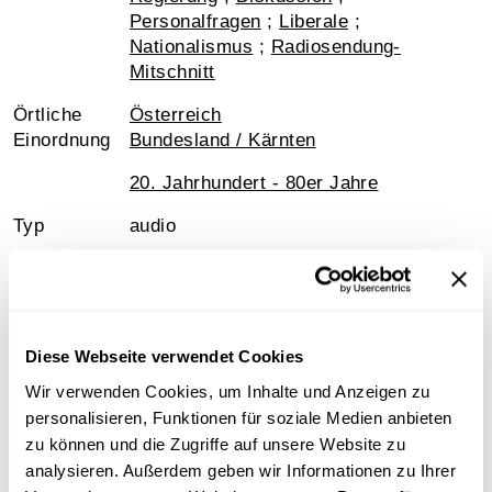
Personalfragen
;
Liberale
;
Nationalismus
;
Radiosendung-
Mitschnitt
Örtliche
Österreich
Einordnung
Bundesland / Kärnten
20. Jahrhundert - 80er Jahre
Typ
audio
Format
TKA [Tonband auf Kern (AEG)]
Sprache
Deutsch
Rechte
Mit freundlicher Genehmigung: ORF
Diese Webseite verwendet Cookies
Wir verwenden Cookies, um Inhalte und Anzeigen zu
Signatur
Österreichische Mediathek, jm-
personalisieren, Funktionen für soziale Medien anbieten
860602_b01
zu können und die Zugriffe auf unsere Website zu
Medienart
Mp3-Audiodatei
analysieren. Außerdem geben wir Informationen zu Ihrer