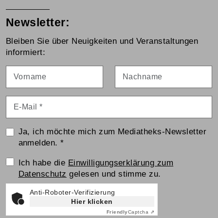
Newsletter:
Bleiben Sie über Neuigkeiten und Veranstaltungen
informiert:
Vorname
Nachname
E-Mail
*
Ja, ich möchte mich zum Mediatheks-Newsletter
anmelden.
*
Einwilligungserklärung
Ich habe die
Einwilligungserklärung zum
Datenschutz
gelesen und stimme zu.
Anti-Roboter-Verifizierung
Hier klicken
Friendly
Captcha ⇗