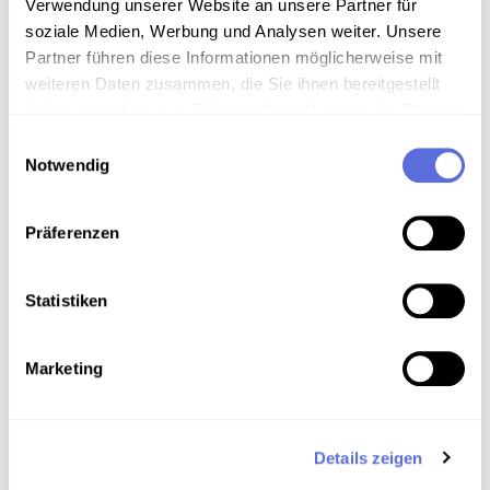
Verwendung unserer Website an unsere Partner für
soziale Medien, Werbung und Analysen weiter. Unsere
Partner führen diese Informationen möglicherweise mit
weiteren Daten zusammen, die Sie ihnen bereitgestellt
Information
haben oder die sie im Rahmen Ihrer Nutzung der Dienste
gesammelt haben.
Einwilligungsauswahl
Inhalt
Notwendig
Nachrichten
Präferenzen
Download
Statistiken
Metadaten
Marketing
Details zeigen
Verortung in der digitalen Sammlung