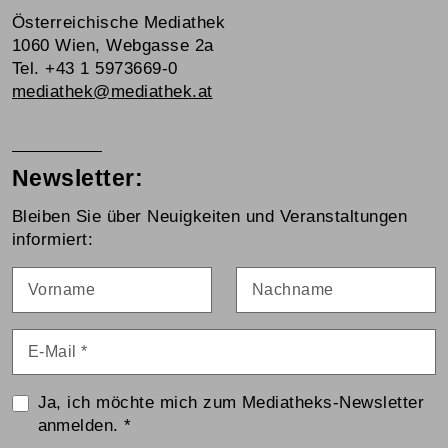
Österreichische Mediathek
1060 Wien, Webgasse 2a
Tel. +43 1 5973669-0
mediathek@mediathek.at
Newsletter:
Bleiben Sie über Neuigkeiten und Veranstaltungen
informiert:
Vorname
Nachname
E-Mail
*
Ja, ich möchte mich zum Mediatheks-Newsletter
anmelden.
*