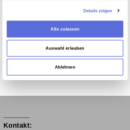
Verortung in der digitalen Sammlung
Details zeigen
Schlagworte
Alle zulassen
Gesellschaft
,
Politik
,
Politik Österreich
,
Außenpolitik
,
Diplomatie
,
United Nations
Organization
,
Friede
,
Radiosendung-Mitschnitt
Auswahl erlauben
Teil der Sammlung
Ablehnen
Sammlung Radio Mitschnitte der Österreichischen
Mediathek
Kontakt: