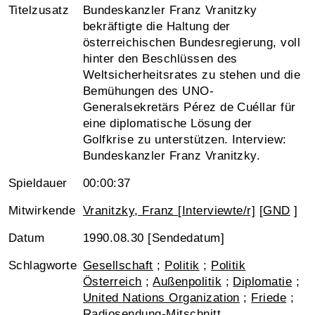
Titelzusatz
Bundeskanzler Franz Vranitzky
bekräftigte die Haltung der
österreichischen Bundesregierung, voll
hinter den Beschlüssen des
Weltsicherheitsrates zu stehen und die
Bemühungen des UNO-
Generalsekretärs Pérez de Cuéllar für
eine diplomatische Lösung der
Golfkrise zu unterstützen. Interview:
Bundeskanzler Franz Vranitzky.
Spieldauer
00:00:37
Mitwirkende
Vranitzky, Franz [Interviewte/r]
[
GND
]
Datum
1990.08.30 [Sendedatum]
Schlagworte
Gesellschaft
;
Politik
;
Politik
Österreich
;
Außenpolitik
;
Diplomatie
;
United Nations Organization
;
Friede
;
Radiosendung-Mitschnitt