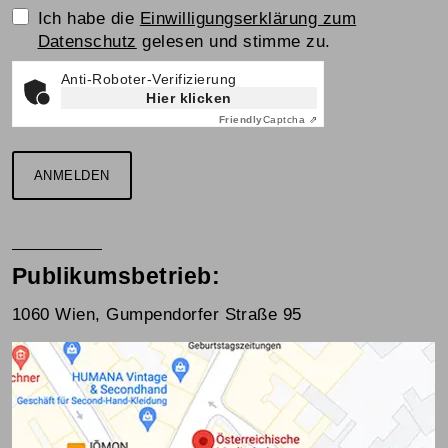
Einwilligungserklärung
Ich habe die
Einwilligungserklärung zum
Datenschutz
gelesen und stimme zu.
Anti-Roboter-Verifizierung
Hier klicken
Friendly
Captcha ⇗
ANMELDEN
Publikumsbetrieb:
1060 Wien, Gumpendorfer Straße 95