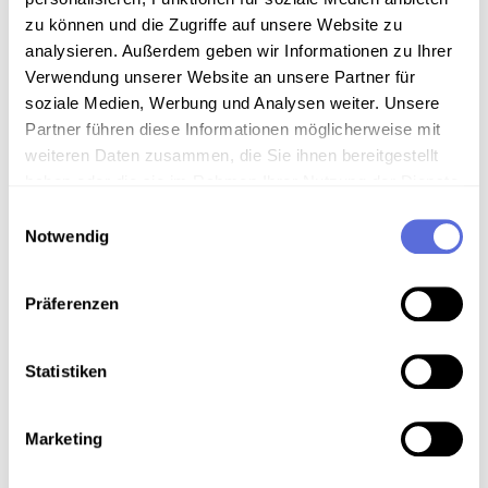
Information
zu können und die Zugriffe auf unsere Website zu
analysieren. Außerdem geben wir Informationen zu Ihrer
Verwendung unserer Website an unsere Partner für
Inhalt
soziale Medien, Werbung und Analysen weiter. Unsere
Nachrichten
Partner führen diese Informationen möglicherweise mit
weiteren Daten zusammen, die Sie ihnen bereitgestellt
Sammlungsgeschichte
haben oder die sie im Rahmen Ihrer Nutzung der Dienste
gesammelt haben.
Einwilligungsauswahl
Sammlung Radio Mitschnitte der Österreichischen
Notwendig
Mediathek
Präferenzen
Download
Statistiken
Metadaten
Marketing