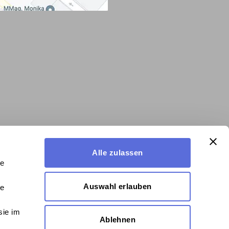
Alle zulassen
le
Auswahl erlauben
le
sie im
Ablehnen