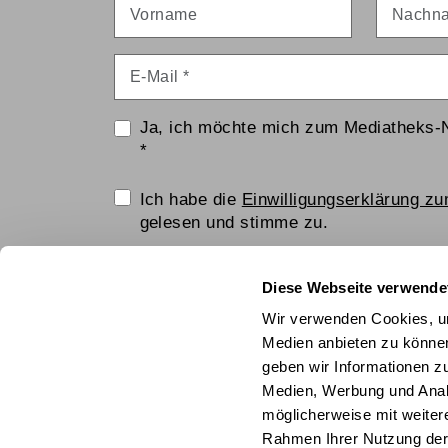
Vorname
Nachna
E-Mail
*
Ja, ich möchte mich zum Mediatheks-
*
Einwilligungserklärung
Ich habe die
Einwilligungserklärung z
gelesen und stimme zu.
Anti-Roboter-Verifizierung
Diese Webseite verwende
Hier klicken
Wir verwenden Cookies, um
Friendly
Captcha ⇗
Medien anbieten zu können
geben wir Informationen z
ANMELDEN
Medien, Werbung und Analy
möglicherweise mit weiter
© Technisches Museum Wien mit Österrei
Rahmen Ihrer Nutzung der