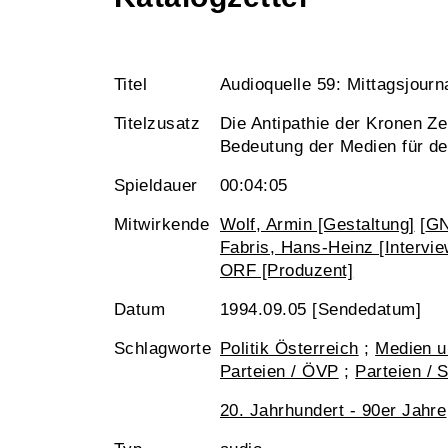
Titel
Audioquelle 59: Mittagsjour
Titelzusatz
Die Antipathie der Kronen Z
Bedeutung der Medien für de
Spieldauer
00:04:05
Mitwirkende
Wolf, Armin [Gestaltung]
[
G
Fabris, Hans-Heinz [Intervie
ORF [Produzent]
Datum
1994.09.05 [Sendedatum]
Schlagworte
Politik Österreich
;
Medien u
Parteien / ÖVP
;
Parteien /
20. Jahrhundert - 90er Jahre