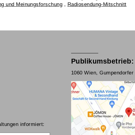
ng und Meinungsforschung
,
Radiosendung-Mitschnitt
Publikumsbetrieb:
1060 Wien, Gumpendorfer 
ltungen informiert: