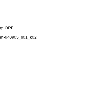
ng: ORF
 jm-940905_b01_k02