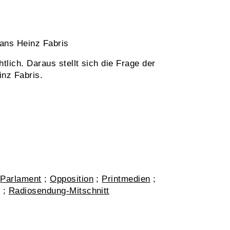
Hans Heinz Fabris
lich. Daraus stellt sich die Frage der
nz Fabris.
;
Parlament
;
Opposition
;
Printmedien
;
g
;
Radiosendung-Mitschnitt