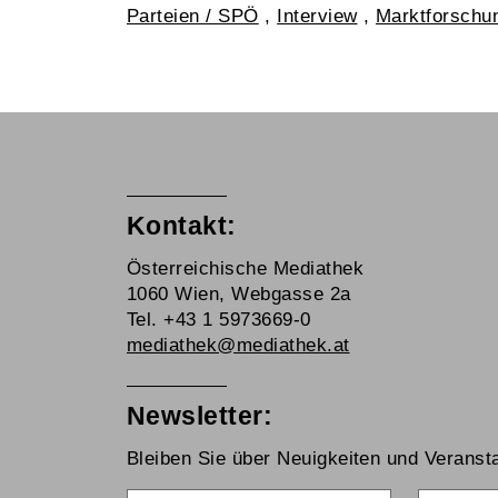
Parteien / SPÖ
,
Interview
,
Marktforschu
Kontakt:
Österreichische Mediathek
1060 Wien, Webgasse 2a
Tel. +43 1 5973669-0
mediathek@mediathek.at
Newsletter:
Bleiben Sie über Neuigkeiten und Veransta