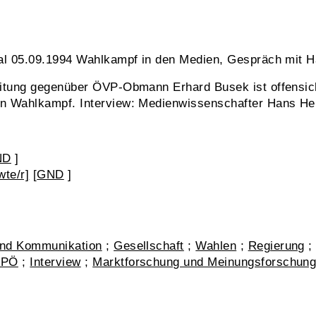
nal 05.09.1994 Wahlkampf in den Medien, Gespräch mit 
eitung gegenüber ÖVP-Obmann Erhard Busek ist offensicht
n Wahlkampf. Interview: Medienwissenschafter Hans Hei
ND
]
wte/r]
[
GND
]
nd Kommunikation
;
Gesellschaft
;
Wahlen
;
Regierung
 SPÖ
;
Interview
;
Marktforschung und Meinungsforschun