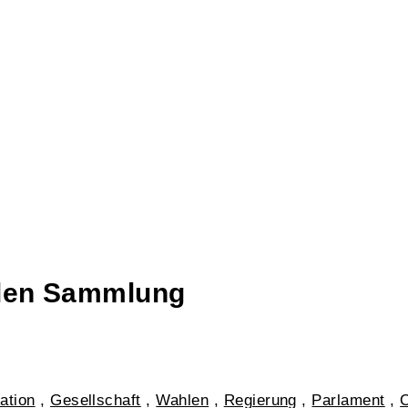
talen Sammlung
ation
,
Gesellschaft
,
Wahlen
,
Regierung
,
Parlament
,
O