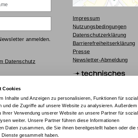
me
Impressum
Nutzungsbedingungen
Datenschutzerklärung
Newsletter anmelden.
Barrierefreiheitserklärung
Presse
Newsletter-Abmeldung
um Datenschutz
t Cookies
 Inhalte und Anzeigen zu personalisieren, Funktionen für sozia
 und die Zugriffe auf unsere Website zu analysieren. Außerdem
u Ihrer Verwendung unserer Website an unsere Partner für sozia
sen weiter. Unsere Partner führen diese Informationen
en Daten zusammen, die Sie ihnen bereitgestellt haben oder die 
chischer Mediathek 2024
 Dienste gesammelt haben.