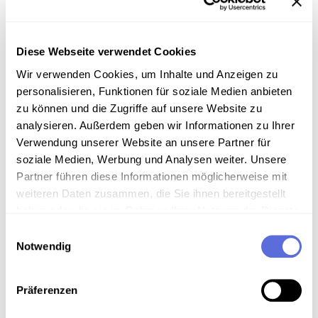
Ensemblemitglied. Er war vor allem für seine Rollen
im italienischen Repertoire berühmt.
"Tosca" (1900) Oper in drei Akten von Giacomo
Diese Webseite verwendet Cookies
Puccini. Libretto Giuseppe Giacosa und Luigi Illica
Wir verwenden Cookies, um Inhalte und Anzeigen zu
nach Drama "La Tosca" von Victorien Sardou.
personalisieren, Funktionen für soziale Medien anbieten
zu können und die Zugriffe auf unsere Website zu
Sammlungsgeschichte
analysieren. Außerdem geben wir Informationen zu Ihrer
Schellacksammlung Teuchtler
Verwendung unserer Website an unsere Partner für
soziale Medien, Werbung und Analysen weiter. Unsere
Technische Anmerkungen
Partner führen diese Informationen möglicherweise mit
weiteren Daten zusammen, die Sie ihnen bereitgestellt
Schellackdigitalisierung - automatisierte
haben oder die sie im Rahmen Ihrer Nutzung der Dienste
Signalverbesserung
gesammelt haben.
Einwilligungsauswahl
Notwendig
Download
Präferenzen