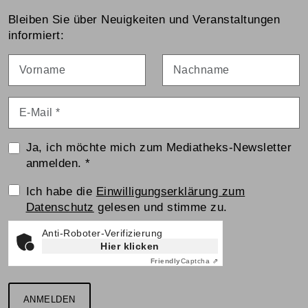
Bleiben Sie über Neuigkeiten und Veranstaltungen
informiert:
Vorname
Nachname
E-Mail
*
Ja, ich möchte mich zum Mediatheks-Newsletter
anmelden.
*
Einwilligungserklärung
Ich habe die
Einwilligungserklärung zum
Datenschutz
gelesen und stimme zu.
Anti-Roboter-Verifizierung
Hier klicken
Friendly
Captcha ⇗
ANMELDEN