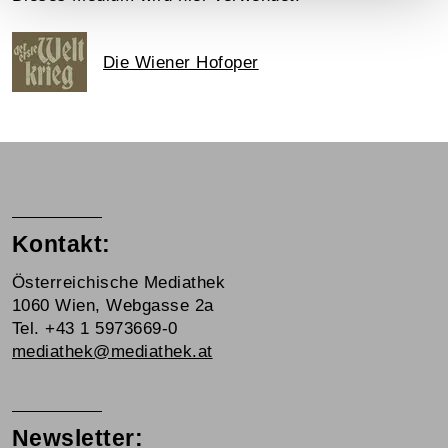
Die Wiener Hofoper
Kontakt:
Österreichische Mediathek
1060 Wien, Webgasse 2a
Tel. +43 1 5973669-0
mediathek@mediathek.at
Newsletter: