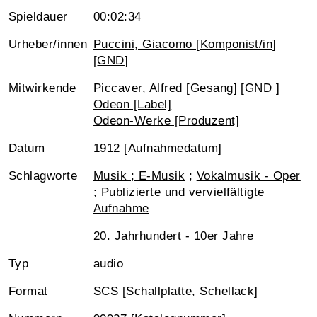
Spieldauer
00:02:34
Urheber/innen
Puccini, Giacomo [Komponist/in]
[
GND
]
Mitwirkende
Piccaver, Alfred [Gesang]
[
GND
]
Odeon [Label]
Odeon-Werke [Produzent]
Datum
1912 [Aufnahmedatum]
Schlagworte
Musik ; E-Musik
;
Vokalmusik - Oper
;
Publizierte und vervielfältigte
Aufnahme
20. Jahrhundert - 10er Jahre
Typ
audio
Format
SCS [Schallplatte, Schellack]