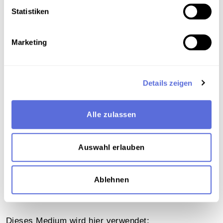
Metadaten
Statistiken
Marketing
Verortung in der digitalen Sammlung
Schlagworte
Details zeigen
Musik ; E-Musik
,
Vokalmusik - Oper
,
Publizierte
und vervielfältigte Aufnahme
Alle zulassen
Teil der Sammlung
Auswahl erlauben
Schellacksammlung Teuchtler
Ablehnen
Das Medium in Onlineausstellungen
Dieses Medium wird hier verwendet: