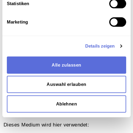
Statistiken
Verortung in der digitalen Sammlung
Marketing
Schlagworte
Politik
,
Krieg
,
Erster Weltkrieg
,
Reden und
Details zeigen
Ansprachen
,
Publizierte und vervielfältigte
Aufnahme
Alle zulassen
Teil der Sammlung
Schellacksammlung Teuchtler
Auswahl erlauben
Ablehnen
Das Medium in Onlineausstellungen
Dieses Medium wird hier verwendet: