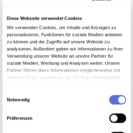
Arthur Bourchier. Die Rede selbst behandelte die
Gründe, warum Großbritannien in den Krieg eintrat,
zumindest aus Sicht der britischen Regierung.
Diese Webseite verwendet Cookies
Wir verwenden Cookies, um Inhalte und Anzeigen zu
Sammlungsgeschichte
personalisieren, Funktionen für soziale Medien anbieten
zu können und die Zugriffe auf unsere Website zu
Schellacksammlung Teuchtler
analysieren. Außerdem geben wir Informationen zu Ihrer
Verwendung unserer Website an unsere Partner für
Technische Anmerkungen
soziale Medien, Werbung und Analysen weiter. Unsere
Schellackdigitalisierung - automatisierte
Partner führen diese Informationen möglicherweise mit
Signalverbesserung
weiteren Daten zusammen, die Sie ihnen bereitgestellt
haben oder die sie im Rahmen Ihrer Nutzung der Dienste
gesammelt haben.
Einwilligungsauswahl
Notwendig
Download
Präferenzen
Metadaten