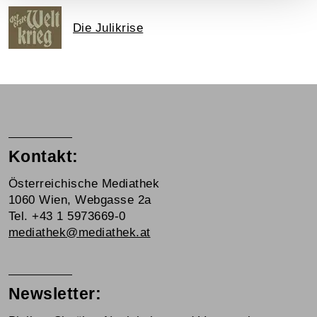
Die Julikrise
Kontakt:
Österreichische Mediathek
1060 Wien, Webgasse 2a
Tel. +43 1 5973669-0
mediathek@mediathek.at
Newsletter: