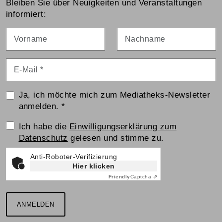
Bleiben Sie über Neuigkeiten und Veranstaltungen
informiert:
Vorname
Nachname
E-Mail
*
Ja, ich möchte mich zum Mediatheks-Newsletter
anmelden.
*
Einwilligungserklärung
Ich habe die
Einwilligungserklärung zum
Datenschutz
gelesen und stimme zu.
Anti-Roboter-Verifizierung
Hier klicken
Friendly
Captcha ⇗
ANMELDEN