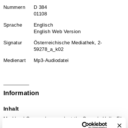
Nummern
D 384
01108
Sprache
Englisch
English Web Version
Signatur
Österreichische Mediathek, 2-
59278_a_k02
Medienart
Mp3-Audiodatei
Information
Inhalt
Mr. Lloyd Georges's speech at the Queen's Hall - Für
die Aufnahme nachgesprochen vom Schauspieler