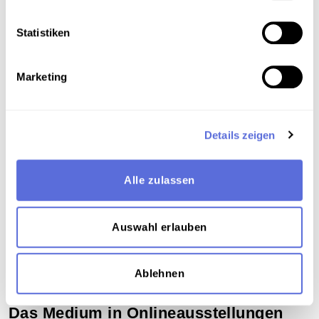
Metadaten
Statistiken
Marketing
Verortung in der digitalen Sammlung
Schlagworte
Details zeigen
Musik ; E-Musik
,
Kultur
,
Unterhaltung
,
Theater
,
Vokalmusik - Oper
,
Gesang
,
Drama
,
Publizierte
Alle zulassen
und vervielfältigte Aufnahme
Teil der Sammlung
Auswahl erlauben
Schellacksammlung Teuchtler
Ablehnen
Das Medium in Onlineausstellungen