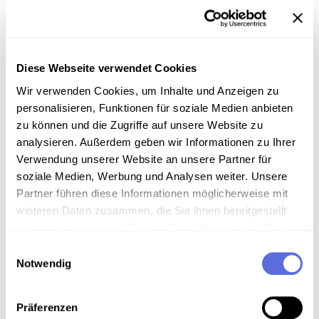
Inhalt
Tosca (1900) Oper in drei Akten von Giacomo
Diese Webseite verwendet Cookies
Puccini. Libretto Giuseppe Giacosa und Luigi Illica
Wir verwenden Cookies, um Inhalte und Anzeigen zu
nach Drama La Tosca von Victorien Sardou.
personalisieren, Funktionen für soziale Medien anbieten
zu können und die Zugriffe auf unsere Website zu
Sammlungsgeschichte
analysieren. Außerdem geben wir Informationen zu Ihrer
Schellacksammlung Teuchtler
Verwendung unserer Website an unsere Partner für
soziale Medien, Werbung und Analysen weiter. Unsere
Technische Anmerkungen
Partner führen diese Informationen möglicherweise mit
weiteren Daten zusammen, die Sie ihnen bereitgestellt
Schellackdigitalisierung - automatisierte
haben oder die sie im Rahmen Ihrer Nutzung der Dienste
Signalverbesserung
gesammelt haben.
Einwilligungsauswahl
Notwendig
Download
Präferenzen