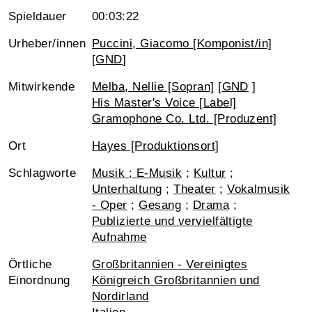
Spieldauer
00:03:22
Urheber/innen
Puccini, Giacomo [Komponist/in]
[
GND
]
Mitwirkende
Melba, Nellie [Sopran]
[
GND
]
His Master's Voice [Label]
Gramophone Co. Ltd. [Produzent]
Ort
Hayes [Produktionsort]
Schlagworte
Musik ; E-Musik
;
Kultur
;
Unterhaltung
;
Theater
;
Vokalmusik
- Oper
;
Gesang
;
Drama
;
Publizierte und vervielfältigte
Aufnahme
Örtliche
Großbritannien - Vereinigtes
Einordnung
Königreich Großbritannien und
Nordirland