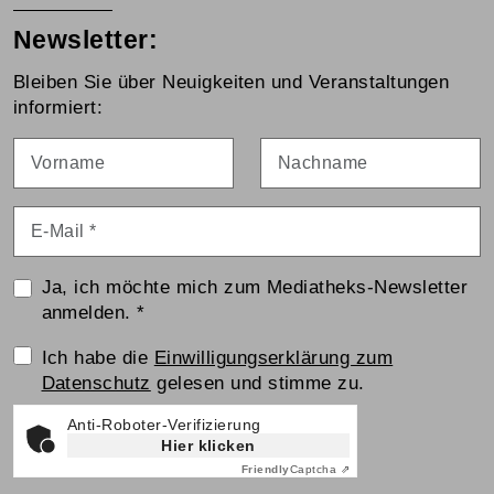
Newsletter:
Bleiben Sie über Neuigkeiten und Veranstaltungen
informiert:
Vorname
Nachname
E-Mail
*
Ja, ich möchte mich zum Mediatheks-Newsletter
anmelden.
*
Einwilligungserklärung
Ich habe die
Einwilligungserklärung zum
Datenschutz
gelesen und stimme zu.
Anti-Roboter-Verifizierung
Hier klicken
Friendly
Captcha ⇗