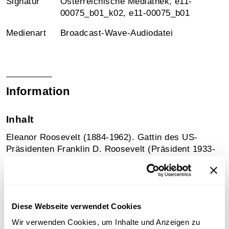
Signatur
Österreichische Mediathek, e11-
00075_b01_k02, e11-00075_b01
Medienart
Broadcast-Wave-Audiodatei
Information
Inhalt
Eleanor Roosevelt (1884-1962). Gattin des US-
Präsidenten Franklin D. Roosevelt (Präsident 1933-
1945); politisch sehr aktiv und vor allem für Belange
der Frauen engagiert, unterstützte sie den „New
Deal“, die linksliberale Wirtschaftspolitik ihres
Gatten, und blieb auch nach dessen Tod eine
Diese Webseite verwendet Cookies
wichtige Persönlichkeit der Demokratischen Partei.
Wir verwenden Cookies, um Inhalte und Anzeigen zu