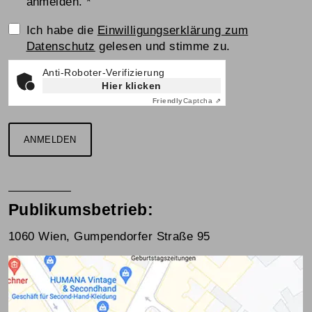
anmelden.
*
Einwilligungserklärung
Ich habe die
Einwilligungserklärung zum
Datenschutz
gelesen und stimme zu.
Anti-Roboter-Verifizierung
Hier klicken
Friendly
Captcha ⇗
ANMELDEN
Publikumsbetrieb:
1060 Wien, Gumpendorfer Straße 95