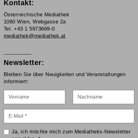
Kontakt:
Österreichische Mediathek
1060 Wien, Webgasse 2a
Tel. +43 1 5973669-0
mediathek@mediathek.at
Newsletter:
Bleiben Sie über Neuigkeiten und Veranstaltungen
informiert:
Vorname
Nachname
E-Mail
*
Ja, ich möchte mich zum Mediatheks-Newsletter