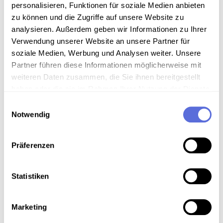
Sammlungsgeschichte
personalisieren, Funktionen für soziale Medien anbieten
zu können und die Zugriffe auf unsere Website zu
Archivbestand Österreichische Mediathek ohne weitere
analysieren. Außerdem geben wir Informationen zu Ihrer
Sammlungszuordnung
Verwendung unserer Website an unsere Partner für
soziale Medien, Werbung und Analysen weiter. Unsere
Partner führen diese Informationen möglicherweise mit
weiteren Daten zusammen, die Sie ihnen bereitgestellt
Download
haben oder die sie im Rahmen Ihrer Nutzung der Dienste
gesammelt haben.
Einwilligungsauswahl
Metadaten
Notwendig
Präferenzen
Verortung in der digitalen Sammlung
Statistiken
Schlagworte
Politik
,
Zweiter Weltkrieg
,
Internetdownload
Marketing