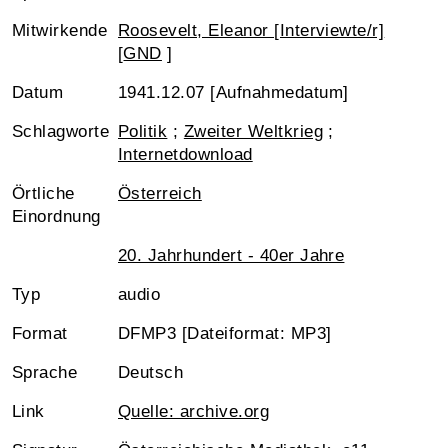
Mitwirkende
Roosevelt, Eleanor [Interviewte/r]
[
GND
]
Datum
1941.12.07 [Aufnahmedatum]
Schlagworte
Politik
;
Zweiter Weltkrieg
;
Internetdownload
Örtliche
Österreich
Einordnung
20. Jahrhundert - 40er Jahre
Typ
audio
Format
DFMP3 [Dateiformat: MP3]
Sprache
Deutsch
Link
Quelle: archive.org