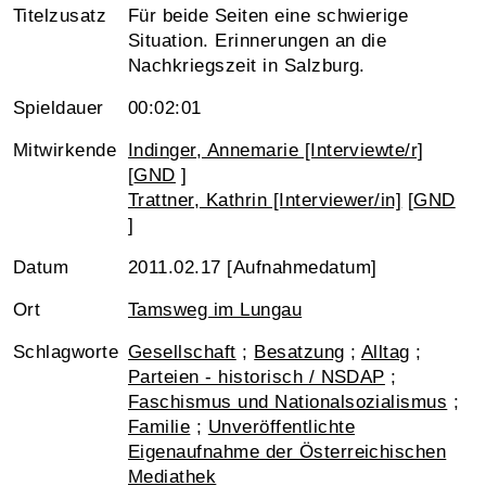
Titelzusatz
Für beide Seiten eine schwierige
Situation. Erinnerungen an die
Nachkriegszeit in Salzburg.
Spieldauer
00:02:01
Mitwirkende
Indinger, Annemarie [Interviewte/r]
[
GND
]
Trattner, Kathrin [Interviewer/in]
[
GND
]
Datum
2011.02.17 [Aufnahmedatum]
Ort
Tamsweg im Lungau
Schlagworte
Gesellschaft
;
Besatzung
;
Alltag
;
Parteien - historisch / NSDAP
;
Faschismus und Nationalsozialismus
;
Familie
;
Unveröffentlichte
Eigenaufnahme der Österreichischen
Mediathek