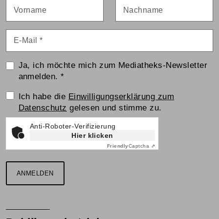
Vorname
Nachname
E-Mail
*
Ja, ich möchte mich zum Mediatheks-Newsletter
anmelden.
*
Einwilligungserklärung
Ich habe die
Einwilligungserklärung zum
Datenschutz
gelesen und stimme zu.
Anti-Roboter-Verifizierung
Hier klicken
Friendly
Captcha ⇗
ANMELDEN