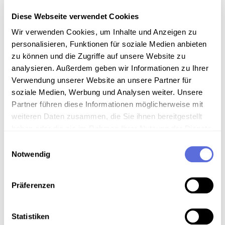
Diese Webseite verwendet Cookies
Sammlungsgeschichte
Wir verwenden Cookies, um Inhalte und Anzeigen zu
personalisieren, Funktionen für soziale Medien anbieten
Sammlung MenschenLeben
zu können und die Zugriffe auf unsere Website zu
analysieren. Außerdem geben wir Informationen zu Ihrer
Art der Aufnahme
Verwendung unserer Website an unsere Partner für
Interview
soziale Medien, Werbung und Analysen weiter. Unsere
Partner führen diese Informationen möglicherweise mit
weiteren Daten zusammen, die Sie ihnen bereitgestellt
haben oder die sie im Rahmen Ihrer Nutzung der Dienste
Download
gesammelt haben.
Einwilligungsauswahl
Notwendig
Metadaten
Präferenzen
Verortung in der digitalen Sammlung
Statistiken