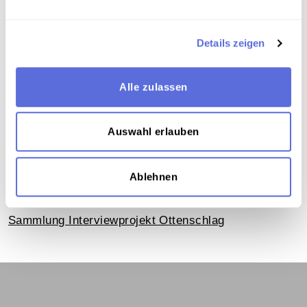
Details zeigen
Verortung in der digitalen Sammlung
Alle zulassen
Schlagworte
Gesellschaft
,
Politik Österreich
,
Besatzung
,
Wahlen
,
Parteien - historisch / NSDAP
,
Interview
,
Auswahl erlauben
Unveröffentlichte Eigenaufnahme der
Österreichischen Mediathek
Ablehnen
Teil der Sammlung
Sammlung Interviewprojekt Ottenschlag