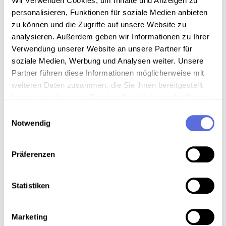
Wir verwenden Cookies, um Inhalte und Anzeigen zu
Sammlung Interviewprojekt Ottenschlag
personalisieren, Funktionen für soziale Medien anbieten
zu können und die Zugriffe auf unsere Website zu
Anmerkungen zum Inhalt
analysieren. Außerdem geben wir Informationen zu Ihrer
Verwendung unserer Website an unsere Partner für
Frühe Oral History in Österreich
soziale Medien, Werbung und Analysen weiter. Unsere
Interviews mit Zeitzeug/innen über die Zeit des
Partner führen diese Informationen möglicherweise mit
Nationalsozialismus
weiteren Daten zusammen, die Sie ihnen bereitgestellt
haben oder die sie im Rahmen Ihrer Nutzung der Dienste
Art der Aufnahme
gesammelt haben.
Einwilligungsauswahl
Notwendig
Oral-History-Interview
Themenzentriertes lebensgeschichtliches Interview
Präferenzen
Download
Statistiken
Marketing
Metadaten