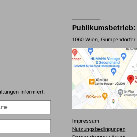
Publikumsbetrieb:
1060 Wien, Gumpendorfer 
ltungen informiert:
me
Impressum
Nutzungsbedingungen