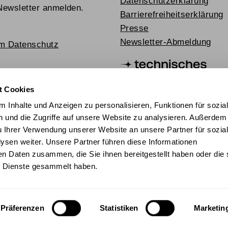
Datenschutzerklärung
Newsletter anmelden.
Barrierefreiheitserklärung
Presse
Newsletter-Abmeldung
um Datenschutz
t Cookies
 Inhalte und Anzeigen zu personalisieren, Funktionen für sozia
 und die Zugriffe auf unsere Website zu analysieren. Außerdem
u Ihrer Verwendung unserer Website an unsere Partner für sozia
sen weiter. Unsere Partner führen diese Informationen
en Daten zusammen, die Sie ihnen bereitgestellt haben oder die 
chischer Mediathek 2024
 Dienste gesammelt haben.
Präferenzen
Statistiken
Marketin