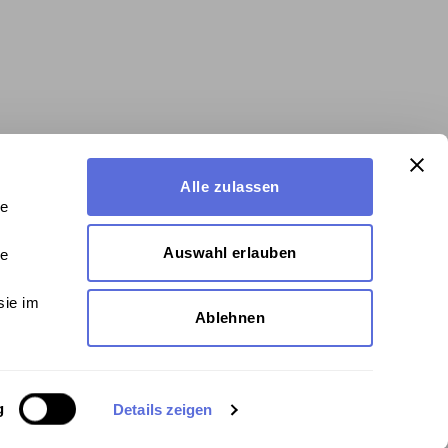
Alle zulassen
le
Auswahl erlauben
le
sie im
Ablehnen
g
Details zeigen