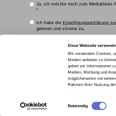
Ja, ich möchte mich zum Mediatheks-
*
Einwilligungserklärung
Ich habe die
Einwilligungserklärung z
gelesen und stimme zu.
Anti-Roboter-Verifizierung
Diese Webseite verwende
Hier klicken
Wir verwenden Cookies, um
Friendly
Captcha ⇗
Medien anbieten zu können
geben wir Informationen z
ANMELDEN
Medien, Werbung und Analy
möglicherweise mit weiter
© Technisches Museum Wien mit Österrei
Rahmen Ihrer Nutzung der
Einwilligungsauswahl
Notwendig