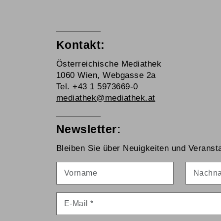
Kontakt:
Österreichische Mediathek
1060 Wien, Webgasse 2a
Tel. +43 1 5973669-0
mediathek@mediathek.at
Newsletter:
Bleiben Sie über Neuigkeiten und Veransta
Vorname
Nachna
E-Mail
*