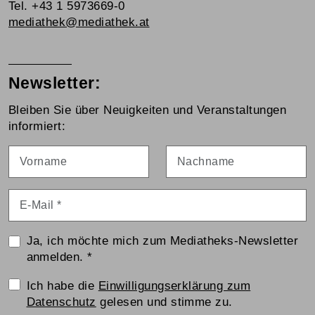
Tel. +43 1 5973669-0
mediathek@mediathek.at
Newsletter:
Bleiben Sie über Neuigkeiten und Veranstaltungen
informiert:
Vorname
Nachname
E-Mail
*
Ja, ich möchte mich zum Mediatheks-Newsletter
anmelden.
*
Einwilligungserklärung
Ich habe die
Einwilligungserklärung zum
Datenschutz
gelesen und stimme zu.