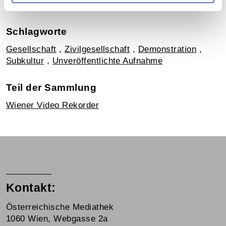
Verortung in der digitalen Sammlung
Schlagworte
Gesellschaft
,
Zivilgesellschaft
,
Demonstration
,
Subkultur
,
Unveröffentlichte Aufnahme
Teil der Sammlung
Wiener Video Rekorder
Kontakt:
Österreichische Mediathek
1060 Wien, Webgasse 2a