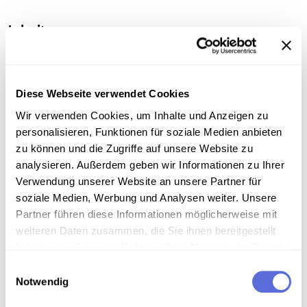
Inhalt
Aufnahmen der Demonstration gegen die Räumung
der Gassergasse. Später kommt es zu
Zusammenstößen und Verhaftungen. Die Aufnahmen
Diese Webseite verwendet Cookies
auf dem Band, die hier nicht gezeigt werden,
Wir verwenden Cookies, um Inhalte und Anzeigen zu
dokumentieren auch die Verletzungen der
personalisieren, Funktionen für soziale Medien anbieten
Demonstrierenden.
zu können und die Zugriffe auf unsere Website zu
analysieren. Außerdem geben wir Informationen zu Ihrer
Sammlungsgeschichte
Verwendung unserer Website an unsere Partner für
Wiener Video Rekorder
soziale Medien, Werbung und Analysen weiter. Unsere
Partner führen diese Informationen möglicherweise mit
Anmerkungen zum Inhalt
weiteren Daten zusammen, die Sie ihnen bereitgestellt
haben oder die sie im Rahmen Ihrer Nutzung der Dienste
Sammlung Heinz Granzer
gesammelt haben.
Einwilligungsauswahl
Demonstrationen
Notwendig
GAGA - Kultur- und Kommunikationszentrum