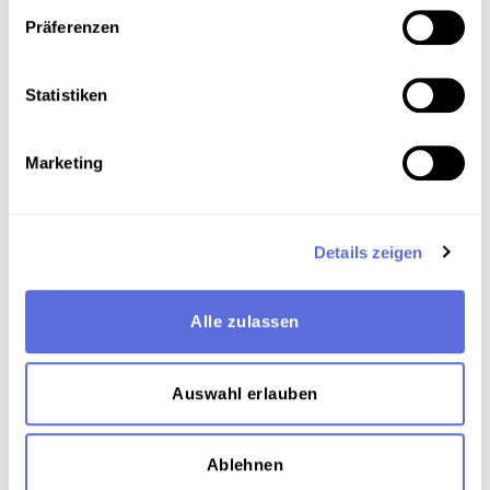
Gassergasse
Präferenzen
Art der Aufnahme
Statistiken
Private Videodokumentationen
Marketing
Technische Anmerkungen
Videodigitalisierung an der Österreichischen Mediathek
Details zeigen
Alle zulassen
Download
Auswahl erlauben
Metadaten
Ablehnen