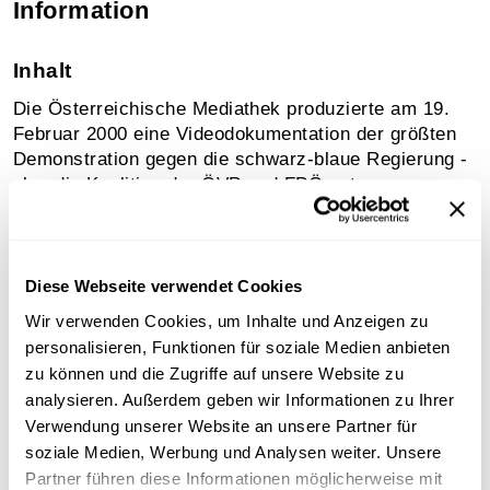
Information
Inhalt
Die Österreichische Mediathek produzierte am 19.
Februar 2000 eine Videodokumentation der größten
Demonstration gegen die schwarz-blaue Regierung -
also die Koalition der ÖVP und FPÖ unter
Bundeskanzler Wolfgang Schüssel -, die wenige Tage
zuvor angelobt worden war. An der Kundgebung
"gegen Schwarz-Blau, gegen Rassismus und
Sozialabbau" nahmen 150.000 bis 300.000 Menschen
Diese Webseite verwendet Cookies
teil. In der Folge wurden die regelmäßigen Proteste
Wir verwenden Cookies, um Inhalte und Anzeigen zu
einmal wöchentlich als "Donnerstag-Demos"
personalisieren, Funktionen für soziale Medien anbieten
organisiert.
zu können und die Zugriffe auf unsere Website zu
analysieren. Außerdem geben wir Informationen zu Ihrer
Zugleich mit den Protesten und einer von
Verwendung unserer Website an unsere Partner für
verschiedenen Seiten heftigen Ablehnung im Inland
soziale Medien, Werbung und Analysen weiter. Unsere
reagierte auch die EU mit - bilateral definierten -
Partner führen diese Informationen möglicherweise mit
"Sanktionen" (von damals 14 Ländern, denen sich