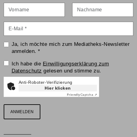
Vorname
Nachname
E-Mail
*
Ja, ich möchte mich zum Mediatheks-Newsletter
anmelden.
*
Einwilligungserklärung
Ich habe die
Einwilligungserklärung zum
Datenschutz
gelesen und stimme zu.
Anti-Roboter-Verifizierung
Hier klicken
Friendly
Captcha ⇗
ANMELDEN