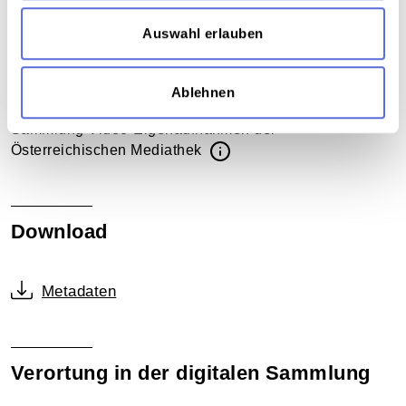
"Lichtermeer" als Gegendemonstration zu dem von
der FPÖ initiierten Volksbegehren "Österreich
Auswahl erlauben
zuerst" stattgefunden.
Ablehnen
Sammlungsgeschichte
Sammlung Video-Eigenaufnahmen der
Österreichischen Mediathek
Download
Metadaten
Verortung in der digitalen Sammlung