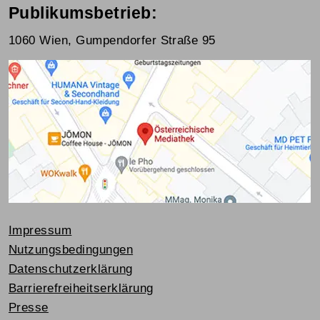
Publikumsbetrieb:
1060 Wien, Gumpendorfer Straße 95
Impressum
Nutzungsbedingungen
Datenschutzerklärung
Barrierefreiheitserklärung
Presse