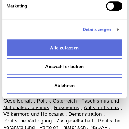
Marketing
Download
Details zeigen
Alle zulassen
Metadaten
Auswahl erlauben
Verortung in der digitalen Sammlung
Ablehnen
Schlagworte
Gesellschaft
,
Politik Österreich
,
Faschismus und
Nationalsozialismus
,
Rassismus
,
Antisemitismus
,
Völkermord und Holocaust
,
Demonstration
,
Politische Verfolgung
,
Zivilgesellschaft
,
Politische
Veranstaltung
,
Parteien - historisch / NSDAP
,