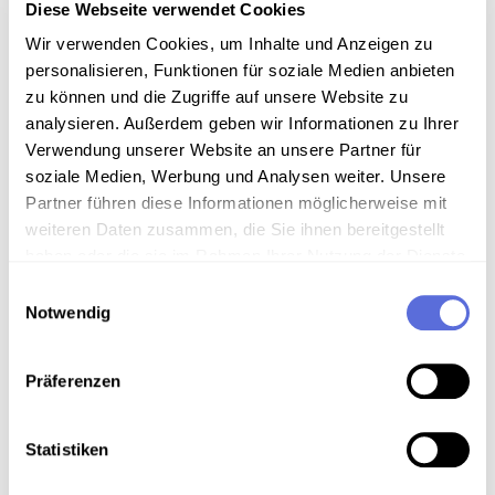
Diese Webseite verwendet Cookies
Wir verwenden Cookies, um Inhalte und Anzeigen zu
Inhalt
personalisieren, Funktionen für soziale Medien anbieten
Gedenkveranstaltung für die Opfer des
zu können und die Zugriffe auf unsere Website zu
Nationalsozialismus mit 80.000 Kerzen am Wiener
analysieren. Außerdem geben wir Informationen zu Ihrer
Heldenplatz 70 Jahre nach dem Anschluss 1938 und
Verwendung unserer Website an unsere Partner für
ein Zeichen gegen Rassismus.
soziale Medien, Werbung und Analysen weiter. Unsere
Partner führen diese Informationen möglicherweise mit
Sammlungsgeschichte
weiteren Daten zusammen, die Sie ihnen bereitgestellt
haben oder die sie im Rahmen Ihrer Nutzung der Dienste
Sammlung Video-Eigenaufnahmen der
gesammelt haben.
Einwilligungsauswahl
Österreichischen Mediathek
Notwendig
Art der Aufnahme
Präferenzen
Reden und Ansprachen
Technische Anmerkungen
Statistiken
Videodigitalisierung an der Österreichischen Mediathek