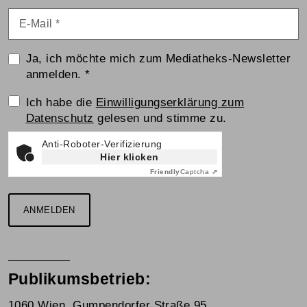
E-Mail
*
Ja, ich möchte mich zum Mediatheks-Newsletter
anmelden.
*
Einwilligungserklärung
Ich habe die
Einwilligungserklärung zum
Datenschutz
gelesen und stimme zu.
Anti-Roboter-Verifizierung
Hier klicken
Friendly
Captcha ⇗
ANMELDEN
Publikumsbetrieb:
1060 Wien, Gumpendorfer Straße 95