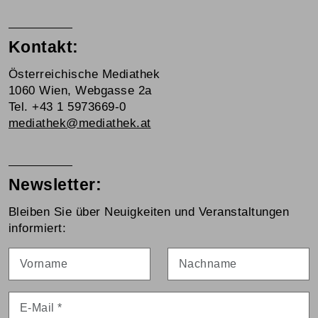
Kontakt:
Österreichische Mediathek
1060 Wien, Webgasse 2a
Tel. +43 1 5973669-0
mediathek@mediathek.at
Newsletter:
Bleiben Sie über Neuigkeiten und Veranstaltungen
informiert:
Vorname
Nachname
E-Mail
*