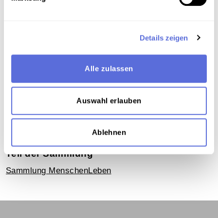
Metadaten
Details zeigen
Verortung in der digitalen Sammlung
Alle zulassen
Schlagworte
Gesellschaft
,
Politik Österreich
,
Interview
,
Auswahl erlauben
Faschismus und Nationalsozialismus
,
Ständestaat
,
Diktaturen und totalitäre Regime
,
Unveröffentlichte
Eigenaufnahme der Österreichischen Mediathek
Ablehnen
Teil der Sammlung
Sammlung MenschenLeben