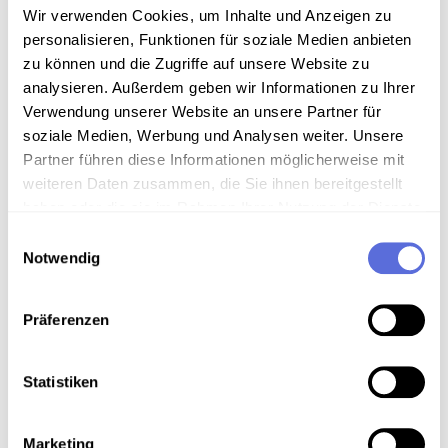
Inhalt
Wir verwenden Cookies, um Inhalte und Anzeigen zu
personalisieren, Funktionen für soziale Medien anbieten
Man hört einiges, kümmert sich aber oft nicht darum.
zu können und die Zugriffe auf unsere Website zu
Man ist Ohnmächtig und hat Angst um die
analysieren. Außerdem geben wir Informationen zu Ihrer
Konsequenzen.
Verwendung unserer Website an unsere Partner für
soziale Medien, Werbung und Analysen weiter. Unsere
Sammlungsgeschichte
Partner führen diese Informationen möglicherweise mit
weiteren Daten zusammen, die Sie ihnen bereitgestellt
Sammlung MenschenLeben
haben oder die sie im Rahmen Ihrer Nutzung der Dienste
gesammelt haben.
Art der Aufnahme
Einwilligungsauswahl
Notwendig
Oral-History-Interview
Interview
Präferenzen
Statistiken
Download
Marketing