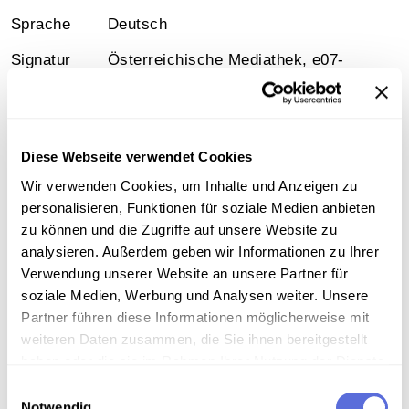
Sprache
Deutsch
Signatur
Österreichische Mediathek, e07-
00236_01_b04_k02, e07-
00236_01_b04_k01, e07-
00236_01_b04
Diese Webseite verwendet Cookies
Medienart
avi-Videodatei
Wir verwenden Cookies, um Inhalte und Anzeigen zu
personalisieren, Funktionen für soziale Medien anbieten
zu können und die Zugriffe auf unsere Website zu
analysieren. Außerdem geben wir Informationen zu Ihrer
Information
Verwendung unserer Website an unsere Partner für
soziale Medien, Werbung und Analysen weiter. Unsere
Inhalt
Partner führen diese Informationen möglicherweise mit
weiteren Daten zusammen, die Sie ihnen bereitgestellt
Die Wohnung musste verlassen werden, aber die
haben oder die sie im Rahmen Ihrer Nutzung der Dienste
Familie war zu diesem Zeitpunkt noch zusammen.
gesammelt haben.
Aber nicht mehr lange. Dann kam der unvorstellbare
Einwilligungsauswahl
Verlust der meisten Familienangehörigen.
Notwendig