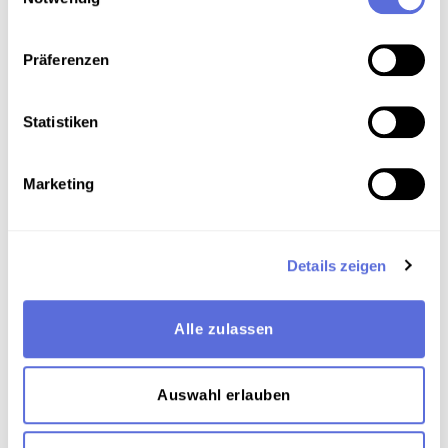
Art der Aufnahme
Präferenzen
Oral-History-Interview
Interview
Statistiken
Marketing
Download
Details zeigen
Metadaten
Alle zulassen
Verortung in der digitalen Sammlung
Auswahl erlauben
Schlagworte