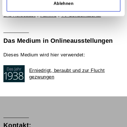
Gesellschaft
,
Politik
,
Interview
,
Faschismus und
Ablehnen
Nationalsozialismus
,
Antisemitismus
,
Völkermord
und Holocaust
,
Familie
,
TV-Sendematerial
Das Medium in Onlineausstellungen
Dieses Medium wird hier verwendet:
Erniedrigt, beraubt und zur Flucht
gezwungen
Kontakt: