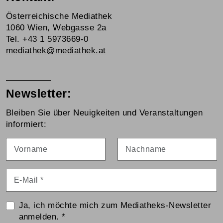
Österreichische Mediathek
1060 Wien, Webgasse 2a
Tel. +43 1 5973669-0
mediathek@mediathek.at
Newsletter:
Bleiben Sie über Neuigkeiten und Veranstaltungen
informiert:
Vorname
Nachname
E-Mail
*
Ja, ich möchte mich zum Mediatheks-Newsletter
anmelden.
*