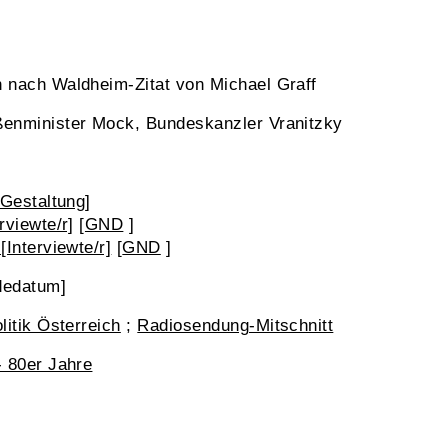
 nach Waldheim-Zitat von Michael Graff
ßenminister Mock, Bundeskanzler Vranitzky
[Gestaltung]
rviewte/r]
[
GND
]
[Interviewte/r]
[
GND
]
dedatum]
litik Österreich
;
Radiosendung-Mitschnitt
- 80er Jahre