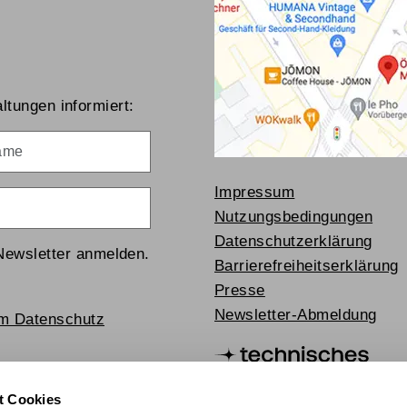
ltungen informiert:
me
Impressum
Nutzungsbedingungen
Datenschutzerklärung
Newsletter anmelden.
Barrierefreiheitserklärung
Presse
Newsletter-Abmeldung
um Datenschutz
t Cookies