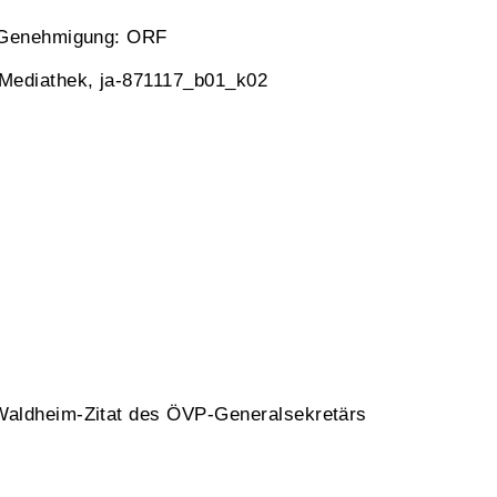
r Genehmigung: ORF
 Mediathek, ja-871117_b01_k02
 Waldheim-Zitat des ÖVP-Generalsekretärs