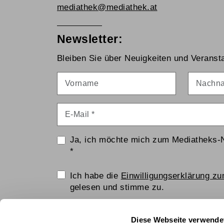
mediathek@mediathek.at
Newsletter:
Bleiben Sie über Neuigkeiten und Veransta
Vorname
Nachna
E-Mail
*
Ja, ich möchte mich zum Mediatheks-
*
Einwilligungserklärung
Ich habe die
Einwilligungserklärung z
gelesen und stimme zu.
Anti-Roboter-Verifizierung
Diese Webseite verwende
Hier klicken