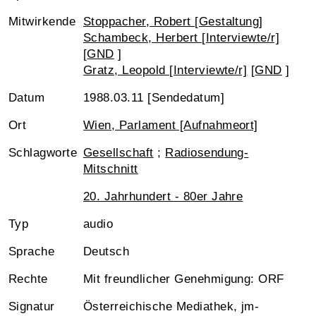
Mitwirkende
Stoppacher, Robert [Gestaltung]
Schambeck, Herbert [Interviewte/r]
[
GND
]
Gratz, Leopold [Interviewte/r]
[
GND
]
Datum
1988.03.11 [Sendedatum]
Ort
Wien, Parlament [Aufnahmeort]
Schlagworte
Gesellschaft
;
Radiosendung-
Mitschnitt
20. Jahrhundert - 80er Jahre
Typ
audio
Sprache
Deutsch
Rechte
Mit freundlicher Genehmigung: ORF
Signatur
Österreichische Mediathek, jm-