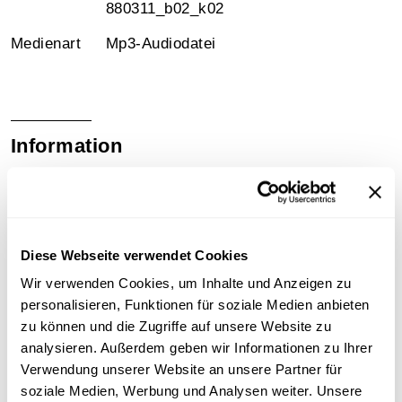
880311_b02_k02
Medienart
Mp3-Audiodatei
Information
Inhalt
Nach der Sondersitzung der Bundesregierung ist das
Gedenken im Parlament der zweite Höhepunkt der
Diese Webseite verwendet Cookies
Gedenkveranstaltungen an diesem 11. März. Es
Wir verwenden Cookies, um Inhalte und Anzeigen zu
sprechen der Bundesratsvorsitzender Herbert
personalisieren, Funktionen für soziale Medien anbieten
Schambeck und der Nationalratspräsident Leopold
zu können und die Zugriffe auf unsere Website zu
Gratz. Bericht über die Veranstaltung im Ö1-
analysieren. Außerdem geben wir Informationen zu Ihrer
Mittagsjournal.
Verwendung unserer Website an unsere Partner für
soziale Medien, Werbung und Analysen weiter. Unsere