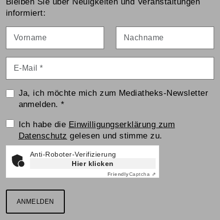
Bleiben Sie über Neuigkeiten und Veranstaltungen
informiert:
Vorname
Nachname
E-Mail
*
Ja, ich möchte mich zum Mediatheks-Newsletter
anmelden.
*
Einwilligungserklärung
Ich habe die
Einwilligungserklärung zum
Datenschutz
gelesen und stimme zu.
Anti-Roboter-Verifizierung
Hier klicken
Friendly
Captcha ⇗
ANMELDEN