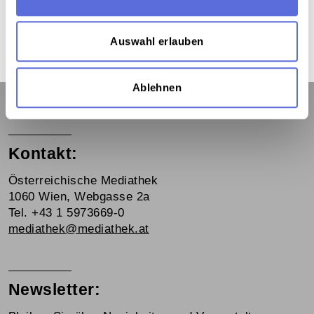
Das „Bedenkjahr“ 1988
Auswahl erlauben
Ablehnen
Kontakt:
Österreichische Mediathek
1060 Wien, Webgasse 2a
Tel. +43 1 5973669-0
mediathek@mediathek.at
Newsletter: