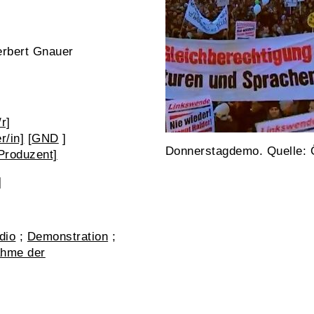
erbert Gnauer
r]
r/in]
[
GND
]
Donnerstagdemo. Quelle: 
Produzent]
]
dio
;
Demonstration
;
ahme der