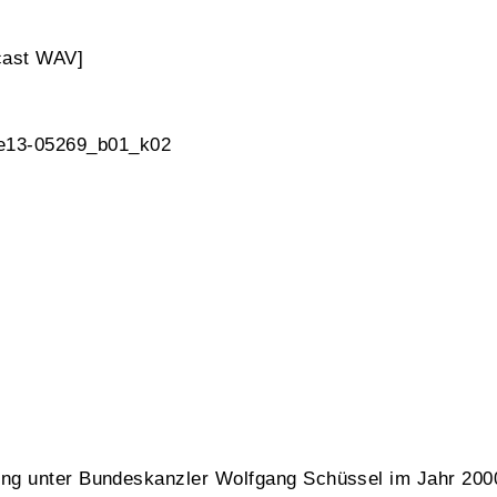
cast WAV]
 e13-05269_b01_k02
ung unter Bundeskanzler Wolfgang Schüssel im Jahr 200