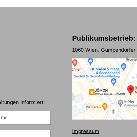
Publikumsbetrieb:
1060 Wien, Gumpendorfer 
ltungen informiert:
me
Impressum