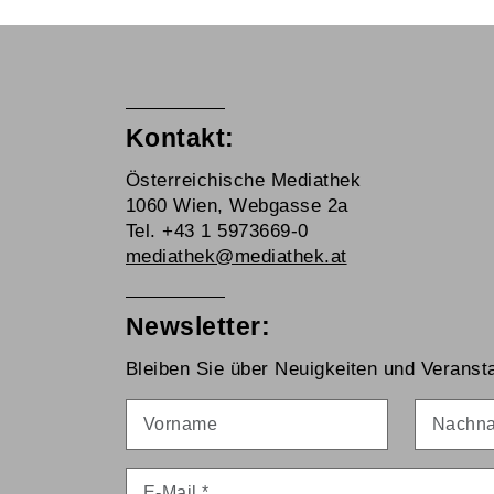
Kontakt:
Österreichische Mediathek
1060 Wien, Webgasse 2a
Tel. +43 1 5973669-0
mediathek@mediathek.at
Newsletter:
Bleiben Sie über Neuigkeiten und Veransta
Vorname
Nachna
E-Mail
*