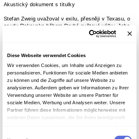
Akustický dokument s titulky
Stefan Zweig uvažoval v exilu, přesněji v Texasu, o
osudu Rakouska během Druhé světové války. Jeho
pohled na založení státu: „Osud celé Evropy je
spojen s „malým“ Rakouskem“. Hlavní problém
poválečného řádu viděl v tom, že Wilsonův plán
nebyl dotažen do konce. Malé státy vznikli na bázi
Diese Webseite verwendet Cookies
národního sebeurčení, ale druhá část, jejich zapojení
Wir verwenden Cookies, um Inhalte und Anzeigen zu
do mezinárodní organizace Společenství národů,
personalisieren, Funktionen für soziale Medien anbieten
nebyla provedena, čímž místo ukidnění situace
zu können und die Zugriffe auf unsere Website zu
dochátelo ke stálým konfliktům mezi jednotlivámi
analysieren. Außerdem geben wir Informationen zu Ihrer
státy. V rámci tohoto pořádku byl ten neslabčí stát,
Verwendung unserer Website an unsere Partner für
zmrzačené Rakousko, vydáno na pospas Německu.
soziale Medien, Werbung und Analysen weiter. Unsere
Přitom to byl v rámcí centrálně evropského řádu,
Partner führen diese Informationen möglicherweise mit
kámen ve zdi.
weiteren Daten zusammen, die Sie ihnen bereitgestellt
haben oder die sie im Rahmen Ihrer Nutzung der Dienste
Sammlungsgeschichte
gesammelt haben.
Einwilligungsauswahl
Archivbestand Österreichische Mediathek ohne weitere