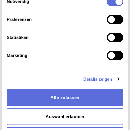
Notwendig
Sammlungszuordnung
Präferenzen
Download
Statistiken
Metadaten
Marketing
Verortung in der digitalen Sammlung
Details zeigen
Schlagworte
Alle zulassen
Literatur
,
Kulturveranstaltung
,
Lesung
,
Unveröffentlichte Eigenaufnahme der
Auswahl erlauben
Österreichischen Mediathek