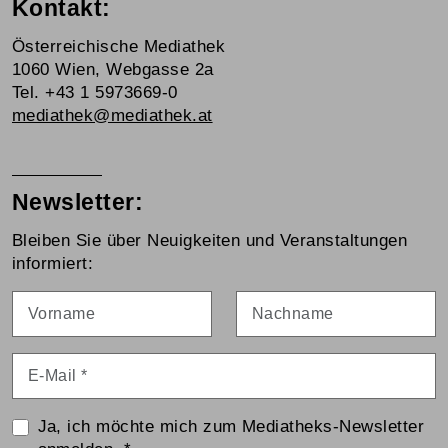
Kontakt:
Österreichische Mediathek
1060 Wien, Webgasse 2a
Tel. +43 1 5973669-0
mediathek@mediathek.at
Newsletter:
Bleiben Sie über Neuigkeiten und Veranstaltungen
informiert:
Vorname
Nachname
E-Mail
*
Ja, ich möchte mich zum Mediatheks-Newsletter