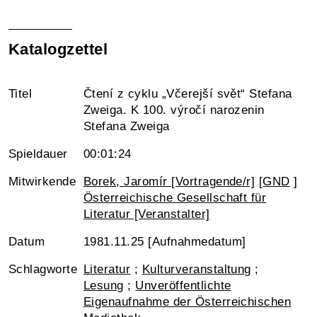
Katalogzettel
Titel
Čtení z cyklu „Včerejší svět“ Stefana
Zweiga. K 100. výročí narozenin
Stefana Zweiga
Spieldauer
00:01:24
Mitwirkende
Borek, Jaromír [Vortragende/r]
[
GND
]
Österreichische Gesellschaft für
Literatur [Veranstalter]
Datum
1981.11.25 [Aufnahmedatum]
Schlagworte
Literatur
;
Kulturveranstaltung
;
Lesung
;
Unveröffentlichte
Eigenaufnahme der Österreichischen