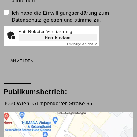
anmelden.
*
Einwilligungserklärung
Ich habe die
Einwilligungserklärung zum
Datenschutz
gelesen und stimme zu.
Anti-Roboter-Verifizierung
Hier klicken
Friendly
Captcha ⇗
ANMELDEN
Publikumsbetrieb:
1060 Wien, Gumpendorfer Straße 95