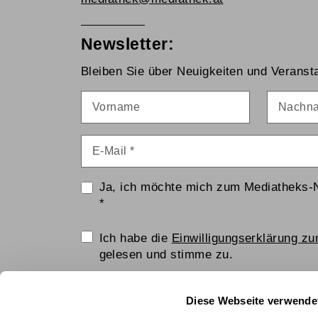
Newsletter:
Bleiben Sie über Neuigkeiten und Veransta
Vorname
Nachna
E-Mail
*
Ja, ich möchte mich zum Mediatheks-
*
Einwilligungserklärung
Ich habe die
Einwilligungserklärung z
gelesen und stimme zu.
Anti-Roboter-Verifizierung
Diese Webseite verwende
Hier klicken