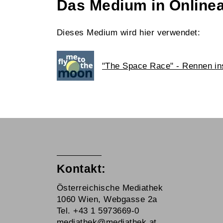
Das Medium in Online
Dieses Medium wird hier verwendet:
"The Space Race" - Rennen ins
Kontakt:
Österreichische Mediathek
1060 Wien, Webgasse 2a
Tel. +43 1 5973669-0
mediathek@mediathek.at