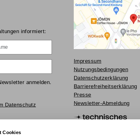
ltungen informiert:
me
Impressum
Nutzungsbedingungen
Datenschutzerklärung
Newsletter anmelden.
Barrierefreiheitserklärung
Presse
Newsletter-Abmeldung
um Datenschutz
t Cookies