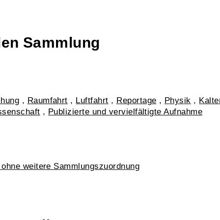
talen Sammlung
chung
,
Raumfahrt
,
Luftfahrt
,
Reportage
,
Physik
,
Kalte
ssenschaft
,
Publizierte und vervielfältigte Aufnahme
k ohne weitere Sammlungszuordnung