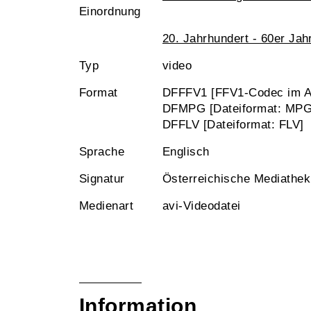
Einordnung
20. Jahrhundert - 60er Jah
Typ
video
Format
DFFFV1 [FFV1-Codec im AV
DFMPG [Dateiformat: MPG
DFFLV [Dateiformat: FLV]
Sprache
Englisch
Signatur
Österreichische Mediathe
Medienart
avi-Videodatei
Information