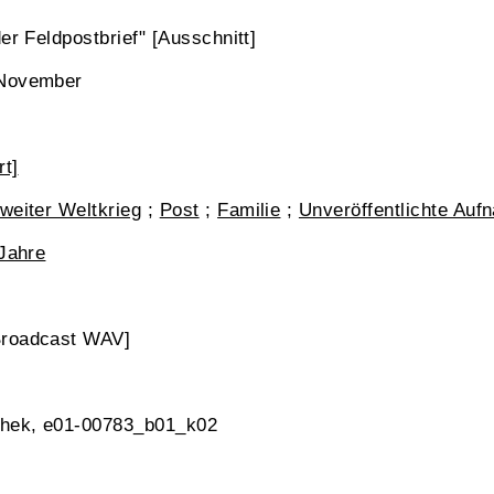
er Feldpostbrief" [Ausschnitt]
 November
t]
weiter Weltkrieg
;
Post
;
Familie
;
Unveröffentlichte Auf
 Jahre
Broadcast WAV]
thek, e01-00783_b01_k02