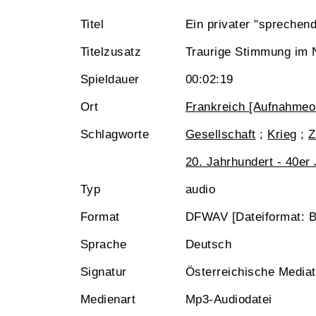
Titel
Ein privater "sprechend
Titelzusatz
Traurige Stimmung im
Spieldauer
00:02:19
Ort
Frankreich [Aufnahmeor
Schlagworte
Gesellschaft
;
Krieg
;
Z
20. Jahrhundert - 40er
Typ
audio
Format
DFWAV [Dateiformat: 
Sprache
Deutsch
Signatur
Österreichische Media
Medienart
Mp3-Audiodatei