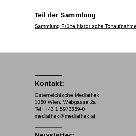
Teil der Sammlung
Sammlung Frühe historische Tonaufnahm
Kontakt:
Österreichische Mediathek
1060 Wien, Webgasse 2a
Tel. +43 1 5973669-0
mediathek@mediathek.at
Newsletter: