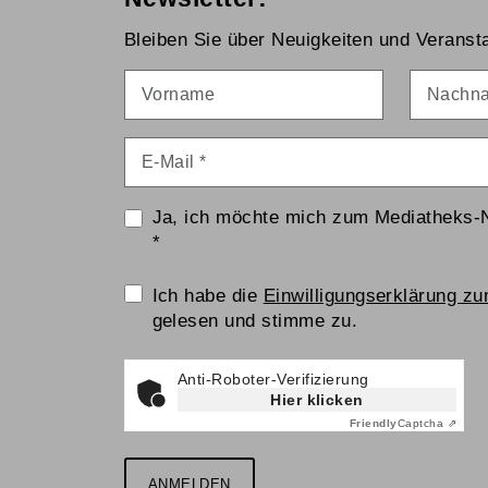
Bleiben Sie über Neuigkeiten und Veransta
Vorname
Nachna
E-Mail
*
Ja, ich möchte mich zum Mediatheks-
*
Einwilligungserklärung
Ich habe die
Einwilligungserklärung z
gelesen und stimme zu.
Anti-Roboter-Verifizierung
Hier klicken
Friendly
Captcha ⇗
ANMELDEN