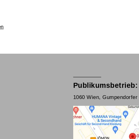
en
Publikumsbetrieb:
1060 Wien, Gumpendorfer 