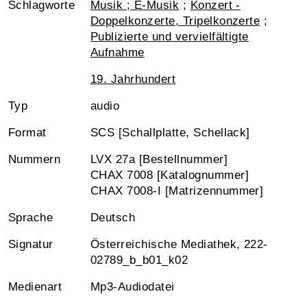
Schlagworte
Musik ; E-Musik
;
Konzert -
Doppelkonzerte, Tripelkonzerte
;
Publizierte und vervielfältigte
Aufnahme
19. Jahrhundert
Typ
audio
Format
SCS [Schallplatte, Schellack]
Nummern
LVX 27a [Bestellnummer]
CHAX 7008 [Katalognummer]
CHAX 7008-I [Matrizennummer]
Sprache
Deutsch
Signatur
Österreichische Mediathek, 222-
02789_b_b01_k02
Medienart
Mp3-Audiodatei