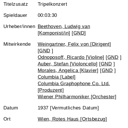
Titelzusatz
Tripelkonzert
Spieldauer
00:03:30
Urheber/innen
Beethoven, Ludwig van
[Komponist/in]
[
GND
]
Mitwirkende
Weingartner, Felix von [Dirigent]
[
GND
]
Odnoposoff, Ricardo [Violine]
[
GND
]
Auber, Stefan [Violoncello]
[
GND
]
Morales, Angelica [Klavier]
[
GND
]
Columbia [Label]
Columbia Graphophone Co. Ltd.
[Produzent]
Wiener Philharmoniker [Orchester]
Datum
1937 [Vermutliches Datum]
Ort
Wien, Rotes Haus [Ortsbezug]