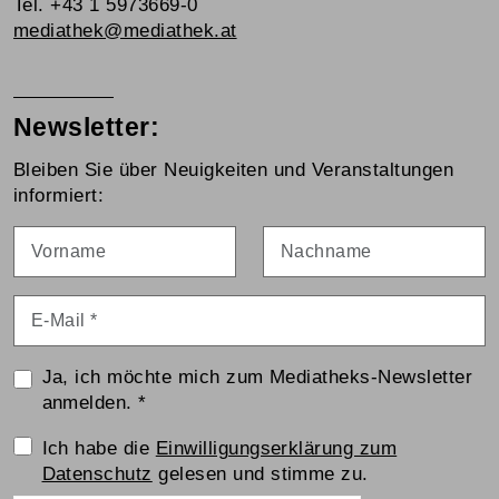
Tel. +43 1 5973669-0
mediathek@mediathek.at
Newsletter:
Bleiben Sie über Neuigkeiten und Veranstaltungen
informiert:
Vorname
Nachname
E-Mail
*
Ja, ich möchte mich zum Mediatheks-Newsletter
anmelden.
*
Einwilligungserklärung
Ich habe die
Einwilligungserklärung zum
Datenschutz
gelesen und stimme zu.