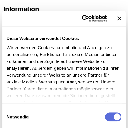
Information
Inhalt
Die Arbeit am „Tripelkonzert“, einer Kombination aus
Diese Webseite verwendet Cookies
Klaviertrio und Solokonzert, schloss Beethoven
Wir verwenden Cookies, um Inhalte und Anzeigen zu
vermutlich im Frühsommer 1804 ab, zu einem
Zeitpunkt als er gerade seine neue Wohnung im
personalisieren, Funktionen für soziale Medien anbieten
heute nicht mehr bestehenden sogenannten Roten
zu können und die Zugriffe auf unsere Website zu
Haus bezogen hatte. Eine erste Privataufführung mit
analysieren. Außerdem geben wir Informationen zu Ihrer
Probencharakter fand noch im Juni 1804 im Palais
Verwendung unserer Website an unsere Partner für
des Widmungsträgers Fürst Franz Joseph Maximilian
soziale Medien, Werbung und Analysen weiter. Unsere
Lobkowitz statt. Zu hören ist ein Ausschnitt aus dem
Partner führen diese Informationen möglicherweise mit
Finalsatz: Auch in diesem tänzerischen „Rondo alla
weiteren Daten zusammen, die Sie ihnen bereitgestellt
Polacca“, das sich durch die feinen Übergänge
haben oder die sie im Rahmen Ihrer Nutzung der Dienste
zwischen dem wiederkehrenden Refrain und den
gesammelt haben.
Einwilligungsauswahl
wechselnden Couplets auszeichnet, tritt die
Notwendig
besondere Rolle des Violoncellos deutlich hervor,
das im gesamten Konzert meist die Führung über das