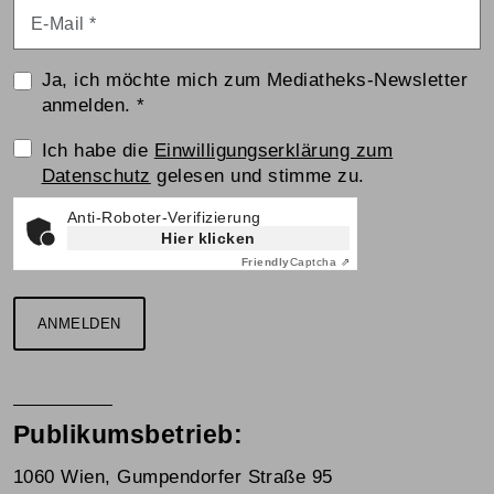
E-Mail
*
Ja, ich möchte mich zum Mediatheks-Newsletter
anmelden.
*
Einwilligungserklärung
Ich habe die
Einwilligungserklärung zum
Datenschutz
gelesen und stimme zu.
Anti-Roboter-Verifizierung
Hier klicken
Friendly
Captcha ⇗
ANMELDEN
Publikumsbetrieb:
1060 Wien, Gumpendorfer Straße 95