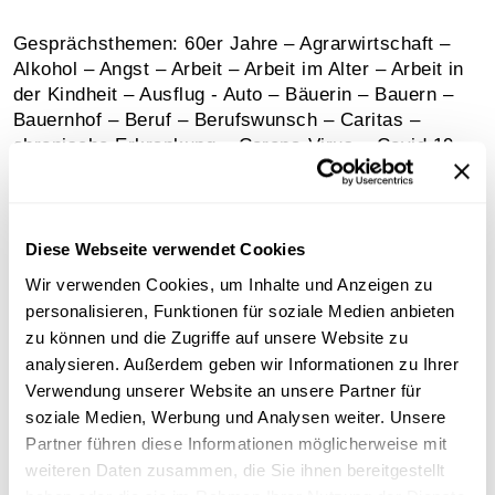
Gesprächsthemen: 60er Jahre – Agrarwirtschaft –
Alkohol – Angst – Arbeit – Arbeit im Alter – Arbeit in
der Kindheit – Ausflug - Auto – Bäuerin – Bauern –
Bauernhof – Beruf – Berufswunsch – Caritas –
chronische Erkrankung – Corona-Virus – Covid 19 –
Dialekt – Diktaturen und totalitäre Regime – Dorf –
Ehe – Ehefrau – Ehepaar – Eltern – Enkel – Erbhof –
Erbschaft – Erkrankung – Erntedank – Erschießung –
Erwachsenwerden – Erziehung – Essen – Fahrrad -
Diese Webseite verwendet Cookies
Familie – Familiengeschichte – Feldarbeit – Leopold
Wir verwenden Cookies, um Inhalte und Anzeigen zu
Figl - Fortbildung – Frauen – Frauenarbeit –
personalisieren, Funktionen für soziale Medien anbieten
Frauenrollen – Führerschein – Gefangene –
zu können und die Zugriffe auf unsere Website zu
Gefangenschaft – Generationen –
analysieren. Außerdem geben wir Informationen zu Ihrer
Generationenkonflikt – Geschichte –
Verwendung unserer Website an unsere Partner für
Geschlechterrollen – Geschwister – Gestapo -
soziale Medien, Werbung und Analysen weiter. Unsere
Gewalt – Glaube – Goldene Hochzeit – Großmutter –
Partner führen diese Informationen möglicherweise mit
Halbwaise – Hauptschule – Haussanierung –
weiteren Daten zusammen, die Sie ihnen bereitgestellt
Hausumbau – Heiliger Abend – Heirat – Hitlerjugend