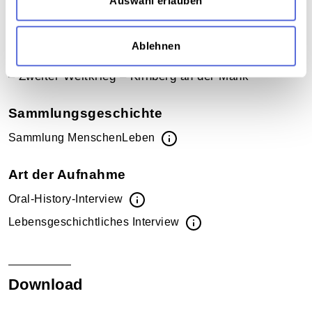
Auswahl erlauben
Schwiegermutter - Senioren – SS – Tierhaltung – Tod
– Todesmarsch von KZ-Häftlingen – Tradition –
Traktor – Trauer – Verbrechen – Volksschule –
Ablehnen
Vorfahren – Weihnachten – Witwe – Zwangsarbeiter
– Zweiter Weltkrieg – Kirnberg an der Mank
Sammlungsgeschichte
Sammlung MenschenLeben
Art der Aufnahme
Oral-History-Interview
Lebensgeschichtliches Interview
Download