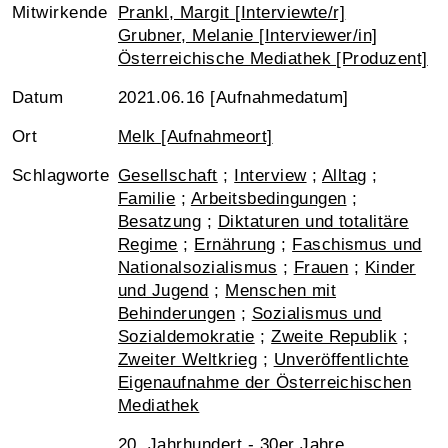
Mitwirkende
Prankl, Margit [Interviewte/r]
Grubner, Melanie [Interviewer/in]
Österreichische Mediathek [Produzent]
Datum
2021.06.16 [Aufnahmedatum]
Ort
Melk [Aufnahmeort]
Schlagworte
Gesellschaft
;
Interview
;
Alltag
;
Familie
;
Arbeitsbedingungen
;
Besatzung
;
Diktaturen und totalitäre
Regime
;
Ernährung
;
Faschismus und
Nationalsozialismus
;
Frauen
;
Kinder
und Jugend
;
Menschen mit
Behinderungen
;
Sozialismus und
Sozialdemokratie
;
Zweite Republik
;
Zweiter Weltkrieg
;
Unveröffentlichte
Eigenaufnahme der Österreichischen
Mediathek
20. Jahrhundert - 30er Jahre