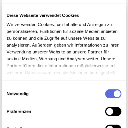
Arbeiterschicht – Armut – Ausbildung –Behinderung –
Beruf – Berufsalltag – berufstätige Mutter –
Berufswahl – Berufswunsch – Besatzungssoldaten –
Diese Webseite verwendet Cookies
Bombardierung – Brünn – Corona - Corona-Virus –
Wir verwenden Cookies, um Inhalte und Anzeigen zu
Coronakrise – Covid 19 – CSSR – DDR – Deutsch –
personalisieren, Funktionen für soziale Medien anbieten
Deutsche – deutsche Minderheit – deutschsprachige
zu können und die Zugriffe auf unsere Website zu
Volksgruppe – Dialekt – Diktaturen und totalitäre
analysieren. Außerdem geben wir Informationen zu Ihrer
Regime – Down-Syndrom – Ehe – Ehefrau – Ehepaar
Verwendung unserer Website an unsere Partner für
– Einmarsch – Eltern – Entnazifizierung – Erziehung
soziale Medien, Werbung und Analysen weiter. Unsere
- Essen – evangelisch – Familie – Familie und Beruf
Partner führen diese Informationen möglicherweise mit
– Faschismus – fehlende Schulbildung – Flüchten –
weiteren Daten zusammen, die Sie ihnen bereitgestellt
Flüchtlinge – Flüchtlingskind – Flüchtlingslager –
haben oder die sie im Rahmen Ihrer Nutzung der Dienste
Frauen – Frauenarbeit – Frauenberuf - Frauenrollen –
gesammelt haben.
Geschichte – Geldprobleme – Geschlecht –
Einwilligungsauswahl
Geschlechterrollen – Geschlechterverhältnisse –
Notwendig
Geschwister – Großeltern – Großmutter – Großvater
– Hauptschule – Heimatvertriebene – Heirat –
Präferenzen
Hilfsarbeiterin – Hitlerjugend – Hochzeit – Jugend –
Kind – Kinder – Kinderbetreuung – Kindergarten –
Kindheit – Kindheit ohne Vater – Kommunalpolitik –