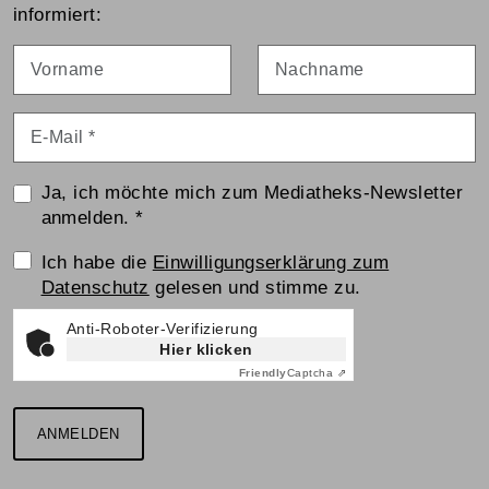
informiert:
Vorname
Nachname
E-Mail
*
Ja, ich möchte mich zum Mediatheks-Newsletter
anmelden.
*
Einwilligungserklärung
Ich habe die
Einwilligungserklärung zum
Datenschutz
gelesen und stimme zu.
Anti-Roboter-Verifizierung
Hier klicken
Friendly
Captcha ⇗
ANMELDEN