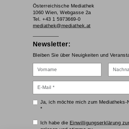
Österreichische Mediathek
1060 Wien, Webgasse 2a
Tel. +43 1 5973669-0
mediathek@mediathek.at
Newsletter:
Bleiben Sie über Neuigkeiten und Veransta
Vorname
Nachna
E-Mail
*
Ja, ich möchte mich zum Mediatheks-
*
Einwilligungserklärung
Ich habe die
Einwilligungserklärung z