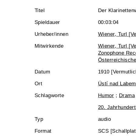
Titel
Der Klarinetten
Spieldauer
00:03:04
Urheber/innen
Wiener, Turl [V
Mitwirkende
Wiener, Turl [V
Zonophone Reco
Österreichisch
Datum
1910 [Vermutli
Ort
Ústí nad Labem 
Schlagworte
Humor
;
Drama
20. Jahrhundert
Typ
audio
Format
SCS [Schallplat