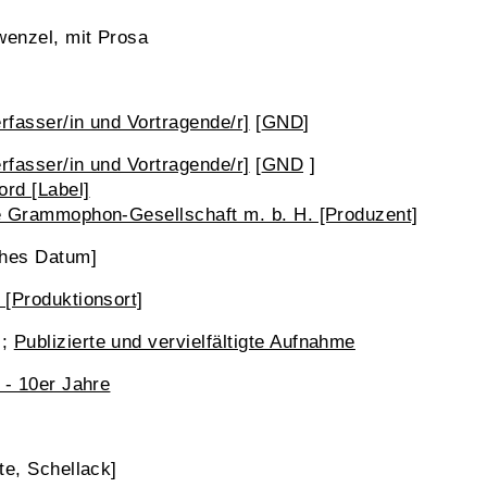
wenzel, mit Prosa
erfasser/in und Vortragende/r]
[
GND
]
erfasser/in und Vortragende/r]
[
GND
]
rd [Label]
e Grammophon-Gesellschaft m. b. H. [Produzent]
ches Datum]
[Produktionsort]
;
Publizierte und vervielfältigte Aufnahme
 - 10er Jahre
te, Schellack]