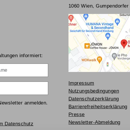
1060 Wien, Gumpendorfer 
ltungen informiert:
me
Impressum
Nutzungsbedingungen
Datenschutzerklärung
Newsletter anmelden.
Barrierefreiheitserklärung
Presse
Newsletter-Abmeldung
um Datenschutz