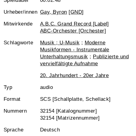
Spieldauer
00:02:48
Urheber/innen
Gay, Byron
[
GND
]
Mitwirkende
A.B.C. Grand Record [Label]
ABC-Orchester [Orchester]
Schlagworte
Musik ; U-Musik
;
Moderne
Musikformen - Instrumentale
Unterhaltungsmusik
;
Publizierte und
vervielfältigte Aufnahme
20. Jahrhundert - 20er Jahre
Typ
audio
Format
SCS [Schallplatte, Schellack]
Nummern
32154 [Katalognummer]
32154 [Matrizennummer]
Sprache
Deutsch