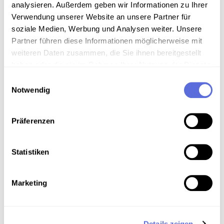
analysieren. Außerdem geben wir Informationen zu Ihrer
Verwendung unserer Website an unsere Partner für
Download
soziale Medien, Werbung und Analysen weiter. Unsere
Partner führen diese Informationen möglicherweise mit
Metadaten
weiteren Daten zusammen, die Sie ihnen bereitgestellt
haben oder die sie im Rahmen Ihrer Nutzung der Dienste
gesammelt haben.
Einwilligungsauswahl
Notwendig
Verortung in der digitalen Sammlung
Präferenzen
Schlagworte
Musik ; U-Musik
,
Moderne Musikformen -
Statistiken
Instrumentale Unterhaltungsmusik
,
Publizierte und
vervielfältigte Aufnahme
Marketing
Teil der Sammlung
Sammlung Günther Schifter
Details zeigen