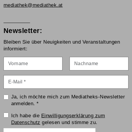
mediathek@mediathek.at
Newsletter:
Bleiben Sie über Neuigkeiten und Veranstaltungen
informiert:
Vorname
Nachname
E-Mail
*
Ja, ich möchte mich zum Mediatheks-Newsletter
anmelden.
*
Einwilligungserklärung
Ich habe die
Einwilligungserklärung zum
Datenschutz
gelesen und stimme zu.